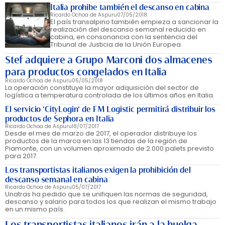
Italia prohibe también el descanso en cabina
Ricardo Ochoa de Aspuru
07/05/2018
El país transalpino también empieza a sancionar la
realización del descanso semanal reducido en
cabina, en consonancia con la sentencia del
Tribunal de Justicia de la Unión Europea.
Stef adquiere a Grupo Marconi dos almacenes
para productos congelados en Italia
Ricardo Ochoa de Aspuru
05/05/2018
La operación constituye la mayor adquisición del sector de
logística a temperatura controlada de los últimos años en Italia.
El servicio 'CityLogin' de FM Logistic permitirá distribuir los
productos de Sephora en Italia
Ricardo Ochoa de Aspuru
18/07/2017
Desde el mes de marzo de 2017, el operador distribuye los
productos de la marca en las 13 tiendas de la región de
Piamonte, con un volumen aproximado de 2.000 palets previsto
para 2017.
Los transportistas italianos exigen la prohibición del
descanso semanal en cabina
Ricardo Ochoa de Aspuru
05/07/2017
Unatras ha pedido que se unifiquen las normas de seguridad,
descanso y salario para todos los que realizan el mismo trabajo
en un mismo país.
Los transportistas italianos irán a la huelga