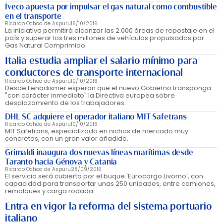
Iveco apuesta por impulsar el gas natural como combustible
en el transporte
Ricardo Ochoa de Aspuru
16/10/2016
La iniciativa permitirá alcanzar las 2.000 áreas de repostaje en el
país y superar los tres millones de vehículos propulsados por
Gas Natural Comprimido.
Italia estudia ampliar el salario mínimo para
conductores de transporte internacional
Ricardo Ochoa de Aspuru
10/10/2016
Desde Fenadismer esperan que el nuevo Gobierno transponga
"con carácter inmediato" la Directiva europea sobre
desplazamiento de los trabajadores.
DHL SC adquiere el operador italiano MIT Safetrans
Ricardo Ochoa de Aspuru
10/10/2016
MIT Safetrans, especializado en nichos de mercado muy
concretos, con un gran valor añadido.
Grimaldi inaugura dos nuevas líneas marítimas desde
Taranto hacia Génova y Catania
Ricardo Ochoa de Aspuru
28/09/2016
El servicio será cubierto por el buque 'Eurocargo Livorno', con
capacidad para transportar unas 250 unidades, entre camiones,
remolques y carga rodada.
Entra en vigor la reforma del sistema portuario
italiano