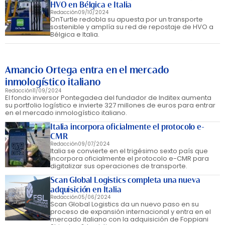
HVO en Bélgica e Italia
Redacción
09/10/2024
OnTurtle redobla su apuesta por un transporte
sostenible y amplía su red de repostaje de HVO a
Bélgica e Italia.
Amancio Ortega entra en el mercado
inmologístico italiano
Redacción
11/09/2024
El fondo inversor Pontegadea del fundador de Inditex aumenta
su portfolio logístico e invierte 327 millones de euros para entrar
en el mercado inmologístico italiano.
Italia incorpora oficialmente el protocolo e-
CMR
Redacción
09/07/2024
Italia se convierte en el trigésimo sexto país que
incorpora oficialmente el protocolo e-CMR para
digitalizar sus operaciones de transporte.
Scan Global Logistics completa una nueva
adquisición en Italia
Redacción
05/06/2024
Scan Global Logistics da un nuevo paso en su
proceso de expansión internacional y entra en el
mercado italiano con la adquisición de Foppiani