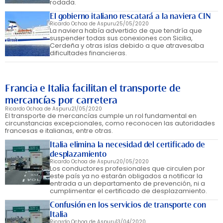
rodada.
El gobierno italiano rescatará a la naviera CIN
Ricardo Ochoa de Aspuru
25/05/2020
La naviera había advertido de que tendría que
suspender todas sus conexiones con Sicilia,
Cerdeña y otras islas debido a que atravesaba
dificultades financieras.
Francia e Italia facilitan el transporte de
mercancías por carretera
Ricardo Ochoa de Aspuru
21/05/2020
El transporte de mercancías cumple un rol fundamental en
circunstancias excepcionales, como reconocen las autoridades
francesas e italianas, entre otras.
Italia elimina la necesidad del certificado de
desplazamiento
Ricardo Ochoa de Aspuru
20/05/2020
Los conductores profesionales que circulen por
este país ya no estarán obligados a notificar la
entrada a un departamento de prevención, ni a
cumplimentar el certificado de desplazamiento.
Confusión en los servicios de transporte con
Italia
Ricardo Ochoa de Aspuru
13/04/2020