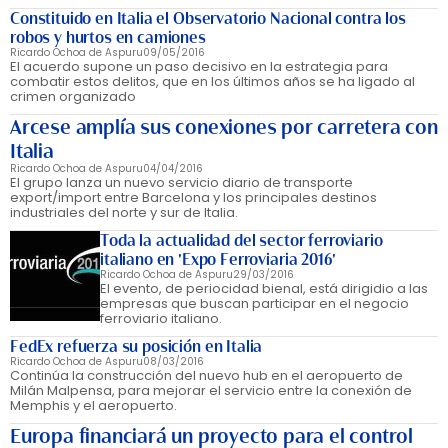
Constituido en Italia el Observatorio Nacional contra los
robos y hurtos en camiones
Ricardo Ochoa de Aspuru
09/05/2016
El acuerdo supone un paso decisivo en la estrategia para
combatir estos delitos, que en los últimos años se ha ligado al
crimen organizado
Arcese amplía sus conexiones por carretera con
Italia
Ricardo Ochoa de Aspuru
04/04/2016
El grupo lanza un nuevo servicio diario de transporte
export/import entre Barcelona y los principales destinos
industriales del norte y sur de Italia.
Toda la actualidad del sector ferroviario
italiano en 'Expo Ferroviaria 2016'
Ricardo Ochoa de Aspuru
29/03/2016
El evento, de periocidad bienal, está dirigidio a las
empresas que buscan participar en el negocio
ferroviario italiano.
FedEx refuerza su posición en Italia
Ricardo Ochoa de Aspuru
08/03/2016
Continúa la construcción del nuevo hub en el aeropuerto de
Milán Malpensa, para mejorar el servicio entre la conexión de
Memphis y el aeropuerto.
Europa financiará un proyecto para el control