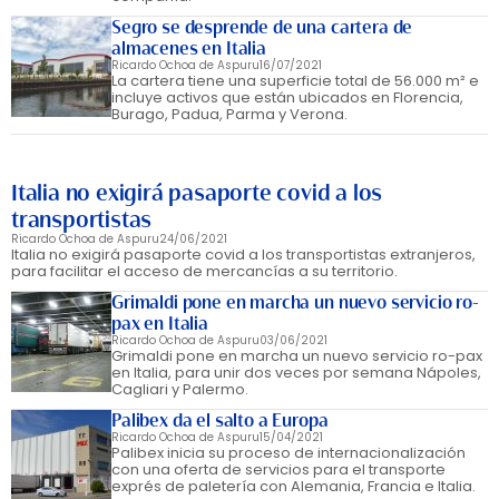
Segro se desprende de una cartera de
almacenes en Italia
Ricardo Ochoa de Aspuru
16/07/2021
La cartera tiene una superficie total de 56.000 m² e
incluye activos que están ubicados en Florencia,
Burago, Padua, Parma y Verona.
Italia no exigirá pasaporte covid a los
transportistas
Ricardo Ochoa de Aspuru
24/06/2021
Italia no exigirá pasaporte covid a los transportistas extranjeros,
para facilitar el acceso de mercancías a su territorio.
Grimaldi pone en marcha un nuevo servicio ro-
pax en Italia
Ricardo Ochoa de Aspuru
03/06/2021
Grimaldi pone en marcha un nuevo servicio ro-pax
en Italia, para unir dos veces por semana Nápoles,
Cagliari y Palermo.
Palibex da el salto a Europa
Ricardo Ochoa de Aspuru
15/04/2021
Palibex inicia su proceso de internacionalización
con una oferta de servicios para el transporte
exprés de paletería con Alemania, Francia e Italia.