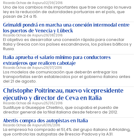
Ricardo Ochoa de Aspuru
02/09/2016
Uno de los cambios más importantes que trae consigo la nueva
ley es la reducción de autoridades portuarias en el país, que
pasan de 24 a 15.
Grimaldi pondrá en marcha una conexión intermodal entre
los puertos de Venecia y Lübeck
Ricardo Ochoa de Aspuru
29/08/2016
El objetivo es desarrollar una conexión rápida para conectar
Italia y Grecia con los países escandinavos, los países bálticos y
Rusia.
Italia aprueba el salario mínimo para conductores
extranjeros que realicen cabotaje
Ricardo Ochoa de Aspuru
29/07/2016
Los modelos de comunicación que deberán entregar los
transportistas serán establecidos por el gobierno italiano antes
del 21 de agosto.
Christophe Poitrineau, nuevo vicepresidente
ejecutivo y director de Ceva en Italia
Ricardo Ochoa de Aspuru
25/05/2016
Sustituye a Giuseppe Chiellino, que ocupaba el puesto de
director general de la filial italiana desde febrero de 2012.
Abertis compra dos autopistas en Italia
Ricardo Ochoa de Aspuru
11/05/2016
La empresa ha comprado el 51,4% del grupo italiano A4Holding,
que controla las autopistas de Brescia-Padova y la A31.