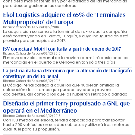
considera más sostenibles y por el traslado de las mercancías
para descongestionar las carreteras.
Ekol Logistics adquiere el 65% de 'Terminales
Multipropósito' de Europa
Ricardo Ochoa de Aspuru
13/12/2016
La adquisición se suma a la terminal de ro-ro que la compañía
está construyendo en Talova, Turquía, y cuya inauguración está
prevista para principios de 2017.
JSV conectará Motril con Italia a partir de enero de 2017
Ricardo Ochoa de Aspuru
06/12/2016
El nuevo servicio semanal de la naviera permitirá posicionar las
mercancías en el puerto de Génova en tan sólo tres días.
La justicia italiana determina que la alteración del tacógrafo
constituye un delito penal
Ricardo Ochoa de Aspuru
06/12/2016
El Código Penal castiga a aquellos que hubieran omitido la
colocación de sistemas que puedan ayudar a prevenir
accidentes, así como a los que los hubieran retirado o dañado.
Diseñado el primer ferry propulsado a GNL que
operará en el Mediterráneo
Ricardo Ochoa de Aspuru
02/12/2016
Con 133 metros de eslora, tendrá capacidad para transportar
hasta 290 vehículos en sus dos cubiertas y utilizará tres motores
dual-fuel para su propulsión.