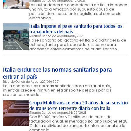
Ricardo Ochoa de Aspuru
09/12/2021
Las autoridades de competencia de Italia imponen
una multa a Amazon por supuesto abuso de
posición dominante en la logística del comercio
electrónico.
Italia impone el pase sanitario para todos los
trabajadores del país
Ricardo Ochoa de Aspuru
14/10/2021
Pase sanitario obligatorio en Italia a partir del 15 de
octubre, tanto para trabajadores, como para
acceder a establecimientos de cualquier tipo.
Italia endurece las normas sanitarias para
entrar al país
Ricardo Ochoa de Aspuru
27/09/2021
Italia endurece las normas sanitarias para entrar al país,
mientras crece el runrún en el transporte del país por las
crecientes medidas.
Grupo Moldtrans celebra 20 años de su servicio
de transporte terrestre diario con Italia
Ricardo Ochoa de Aspuru
24/09/2021
Con 50.000 envíos y 11 millones de euros de
facturación anual, el mercado italiano supone el 28
% de la actividad de transporte internacional de la
compañía.