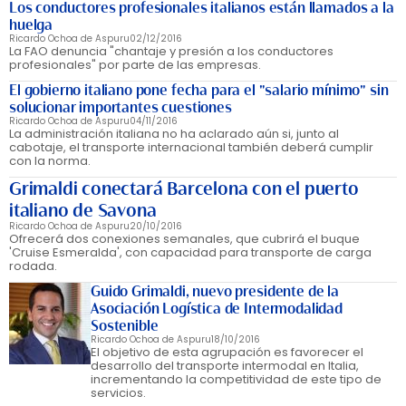
Los conductores profesionales italianos están llamados a la
huelga
Ricardo Ochoa de Aspuru
02/12/2016
La FAO denuncia "chantaje y presión a los conductores
profesionales" por parte de las empresas.
El gobierno italiano pone fecha para el "salario mínimo" sin
solucionar importantes cuestiones
Ricardo Ochoa de Aspuru
04/11/2016
La administración italiana no ha aclarado aún si, junto al
cabotaje, el transporte internacional también deberá cumplir
con la norma.
Grimaldi conectará Barcelona con el puerto
italiano de Savona
Ricardo Ochoa de Aspuru
20/10/2016
Ofrecerá dos conexiones semanales, que cubrirá el buque
'Cruise Esmeralda', con capacidad para transporte de carga
rodada.
Guido Grimaldi, nuevo presidente de la
Asociación Logística de Intermodalidad
Sostenible
Ricardo Ochoa de Aspuru
18/10/2016
El objetivo de esta agrupación es favorecer el
desarrollo del transporte intermodal en Italia,
incrementando la competitividad de este tipo de
servicios.