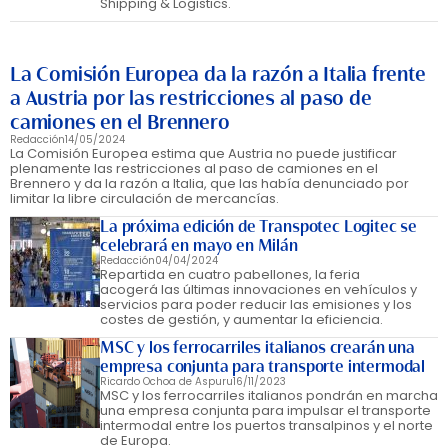
Shipping & Logistics.
La Comisión Europea da la razón a Italia frente
a Austria por las restricciones al paso de
camiones en el Brennero
Redacción
14/05/2024
La Comisión Europea estima que Austria no puede justificar
plenamente las restricciones al paso de camiones en el
Brennero y da la razón a Italia, que las había denunciado por
limitar la libre circulación de mercancías.
La próxima edición de Transpotec Logitec se
celebrará en mayo en Milán
Redacción
04/04/2024
Repartida en cuatro pabellones, la feria
acogerá las últimas innovaciones en vehículos y
servicios para poder reducir las emisiones y los
costes de gestión, y aumentar la eficiencia.
MSC y los ferrocarriles italianos crearán una
empresa conjunta para transporte intermodal
Ricardo Ochoa de Aspuru
16/11/2023
MSC y los ferrocarriles italianos pondrán en marcha
una empresa conjunta para impulsar el transporte
intermodal entre los puertos transalpinos y el norte
de Europa.