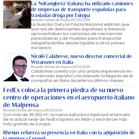
La 'Ndrangheta' italiana ha utilizado camiones
de empresas de transporte españolas para
trasladar droga por Europa
Ricardo Ochoa de Aspuru
15/05/2019
La Guardia Civil y la Policía Nacional estiman que
una red de delincuentes españoles e italianos
aprovechaban los camiones de mercancías
perecederas y de muebles para transportar
estupefacientes desde España a otros países
europeos.
Nicolò Calabrese, nuevo director comercial de
Wtransnet en Italia
Ricardo Ochoa de Aspuru
28/01/2019
Calabrese cuenta con una amplia experiencia en
el mercado español y ha liderado la llegada de la
compañía en Italia durante los últimos meses.
FedEx coloca la primera piedra de su nuevo
centro de operaciones en el aeropuerto italiano
de Malpensa
Ricardo Ochoa de Aspuru
28/01/2019
Con más de 35.000 m², la nueva estructura triplicará el tamaño
de la actual sede de FedEx Express en Milán y será tercer hub
más grande de Europa.
Rhenus refuerza su presencia en Italia con la adquisición de
la empresa Cesped