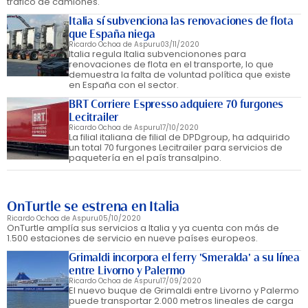
tráfico de camiones.
Italia sí subvenciona las renovaciones de flota
que España niega
Ricardo Ochoa de Aspuru
03/11/2020
Italia regula Italia subvencionones para
renovaciones de flota en el transporte, lo que
demuestra la falta de voluntad política que existe
en España con el sector.
BRT Corriere Espresso adquiere 70 furgones
Lecitrailer
Ricardo Ochoa de Aspuru
17/10/2020
La filial italiana de filial de DPDgroup, ha adquirido
un total 70 furgones Lecitrailer para servicios de
paquetería en el país transalpino.
OnTurtle se estrena en Italia
Ricardo Ochoa de Aspuru
05/10/2020
OnTurtle amplía sus servicios a Italia y ya cuenta con más de
1.500 estaciones de servicio en nueve países europeos.
Grimaldi incorpora el ferry 'Smeralda' a su línea
entre Livorno y Palermo
Ricardo Ochoa de Aspuru
17/09/2020
El nuevo buque de Grimaldi entre Livorno y Palermo
puede transportar 2.000 metros lineales de carga