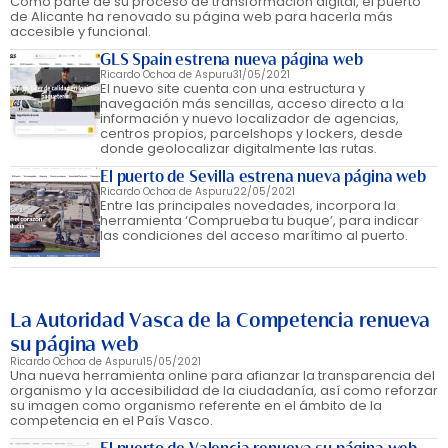
Como parte de su proceso de transformación digital, el puerto
de Alicante ha renovado su página web para hacerla más
accesible y funcional.
GLS Spain estrena nueva página web
Ricardo Ochoa de Aspuru
31/05/2021
El nuevo site cuenta con una estructura y
navegación más sencillas, acceso directo a la
información y nuevo localizador de agencias,
centros propios, parcelshops y lockers, desde
donde geolocalizar digitalmente las rutas.
El puerto de Sevilla estrena nueva página web
Ricardo Ochoa de Aspuru
22/05/2021
Entre las principales novedades, incorpora la
herramienta ‘Comprueba tu buque’, para indicar
las condiciones del acceso marítimo al puerto.
La Autoridad Vasca de la Competencia renueva
su página web
Ricardo Ochoa de Aspuru
15/05/2021
Una nueva herramienta online para afianzar la transparencia del
organismo y la accesibilidad de la ciudadanía, así como reforzar
su imagen como organismo referente en el ámbito de la
competencia en el País Vasco.