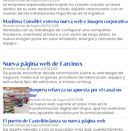
Ricardo Ochoa de Aspuru
28/02/2019
La empresa especializada Isopan ha creado creado un área
dentro de su web dedicada a todo aquello relacionado con el
mundo de las instalaciones frigoríficas en la logística.
Marítima Consiflet estrena nueva web e imagen corporativa
Ricardo Ochoa de Aspuru
03/12/2018
Alineada con su estrategia de configurar una compañía
moderna, orientada al futuro y con visión de largo plazo, su
nueva imagen pone en valor el talento, energía y cercanía del
equipo.
Nueva página web de Farcinox
Ricardo Ochoa de Aspuru
20/11/2018
Se puede encontrar desde información sobre su estrategia de
negocio, hasta sus orígenes, procesos de fabricación, equipo y
estructura, tipo de vehículos, e incluso un blog.
Bonpreu refuerza su apuesta por el canal on-
line
Ricardo Ochoa de Aspuru
11/07/2018
La nueva web supone un paso más en la
transformación digital del Grupo, que ha realizado
una apuesta decidida por la omnicanalidad.
El puerto de Castellón lanza su nueva página web
Ricardo Ochoa de Aspuru
14/06/2018
De diseño sencillo y con un buscador más ágil, cuenta también