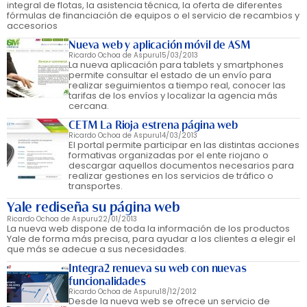
integral de flotas, la asistencia técnica, la oferta de diferentes
fórmulas de financiación de equipos o el servicio de recambios y
accesorios
Nueva web y aplicación móvil de ASM
Ricardo Ochoa de Aspuru
15/03/2013
La nueva aplicación para tablets y smartphones
permite consultar el estado de un envío para
realizar seguimientos a tiempo real, conocer las
tarifas de los envíos y localizar la agencia más
cercana.
CETM La Rioja estrena página web
Ricardo Ochoa de Aspuru
14/03/2013
El portal permite participar en las distintas acciones
formativas organizadas por el ente riojano o
descargar aquellos documentos necesarios para
realizar gestiones en los servicios de tráfico o
transportes.
Yale rediseña su página web
Ricardo Ochoa de Aspuru
22/01/2013
La nueva web dispone de toda la información de los productos
Yale de forma más precisa, para ayudar a los clientes a elegir el
que más se adecue a sus necesidades.
Integra2 renueva su web con nuevas
funcionalidades
Ricardo Ochoa de Aspuru
18/12/2012
Desde la nueva web se ofrece un servicio de