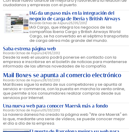
Con este nuevo avance se mejorará y favorecerá la relación de
ciudadanos y empresas con el puerto.
IAG da un paso más en la integración del
negocio de carga de Iberia y British Airways
Ricardo Ochoa de Aspuru
25/05/2012
IAG Cargo, que integra los negocios de las
compañías Iberia Cargo y British Airways World
Cargo, se ha convertido en el séptimo transportista
de carga aérea más grande del mundo.
Saba estrena página web
Ricardo Ochoa de Aspuru
24/05/2012
Desde la web el usuario podrá ponerse en contacto con la
empresa e inscribirse en el boletín de noticias para mantenerse
informado de las ultimas novedades de la compañía.
Mail Boxes se apunta al comercio electrónico
Ricardo Ochoa de Aspuru
28/03/2012
Mail Boxes sigue la estela de sus competidores y se apunta al
servicio e-commerce, con la puesta en marcha la venta online,
que permite a los consumidores realizar compras desde sus
servicios por Internet.
Una nueva web para conocer Maersk más a fondo
Ricardo Ochoa de Aspuru
05/03/2012
La naviera danesa ha creado la página web "We are Maersk" en
la que, mediante una serie de vídeos, se puede conocer mejor
el día a día de la empresa.
El puerto de Barcelona mejora su web para