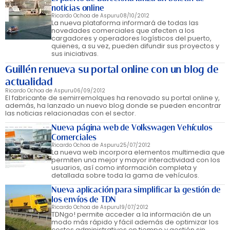
noticias online
Ricardo Ochoa de Aspuru
08/10/2012
La nueva plataforma informará de todas las
novedades comerciales que afecten a los
cargadores y operadores logísticos del puerto,
quienes, a su vez, pueden difundir sus proyectos y
sus iniciativas.
Guillén renueva su portal online con un blog de
actualidad
Ricardo Ochoa de Aspuru
06/09/2012
El fabricante de semirremolques ha renovado su portal online y,
además, ha lanzado un nuevo blog donde se pueden encontrar
las noticias relacionadas con el sector.
Nueva página web de Volkswagen Vehículos
Comerciales
Ricardo Ochoa de Aspuru
25/07/2012
La nueva web incorpora elementos multimedia que
permiten una mejor y mayor interactividad con los
usuarios, así como información completa y
detallada sobre toda la gama de vehículos.
Nueva aplicación para simplificar la gestión de
los envíos de TDN
Ricardo Ochoa de Aspuru
19/07/2012
TDNgo! permite acceder a la información de un
modo más rápido y fácil además de optimizar los
costes administrativos en tiempo y gestión sin