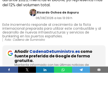
del 12% del volumen total.
Ricardo Ochoa de Aspuru
06/08/2026 a las 13:09 h
Este incremento responde al crecimiento de la flota
internacional preparada para utilizar este combustible y al
desarrollo de nuevas infraestructuras y servicios de
bunkering en los puertos españoles.
Foto: Cadena de Suministro
Añadir
CadenaDeSuministro.es
como
fuente preferida de Google de forma
gratuita.
Mantente informado con las últimas noticias de
actualidad.
ACTIVAR AHORA
El suministro de
gas natural licuado a buques en
los puertos españoles superó los 8,1 TWh
durante 2025
, un volumen que multiplica por
más de cuatro el registrado apenas dos años