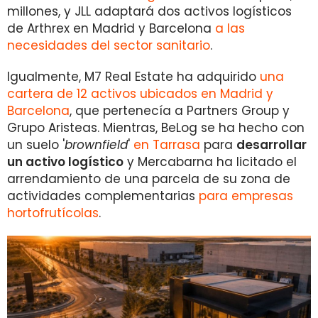
millones, y JLL adaptará dos activos logísticos
de Arthrex en Madrid y Barcelona
a las
necesidades del sector sanitario
.
Igualmente, M7 Real Estate ha adquirido
una
cartera de 12 activos ubicados en Madrid y
Barcelona
, que pertenecía a Partners Group y
Grupo Aristeas. Mientras, BeLog se ha hecho con
un suelo '
brownfield
'
en Tarrasa
para
desarrollar
un activo logístico
y Mercabarna ha licitado el
arrendamiento de una parcela de su zona de
actividades complementarias
para empresas
hortofrutícolas
.