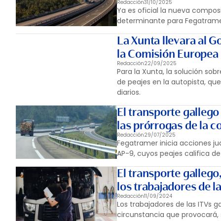
Redacción
31/10/2025
Ya es oficial la nueva compos
determinante para Fegatrame
La Xunta llevara al G
la Comisión Europea 
Redacción
22/09/2025
Para la Xunta, la solución sob
de peajes en la autopista, que
diarios.
El transporte gallego 
las prórrogas de la c
Redacción
29/07/2025
Fegatramer inicia acciones jud
AP-9, cuyos peajes califica de 
El transporte gallego
los trabajadores de l
Redacción
11/09/2024
Los trabajadores de las ITVs 
circunstancia que provocará,