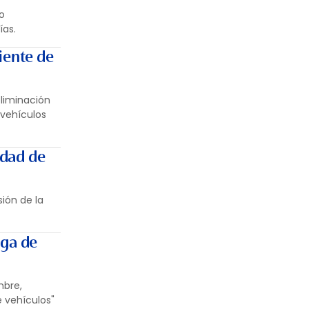
o
ías.
diente de
eliminación
 vehículos
idad de
sión de la
lga de
mbre,
 vehículos"