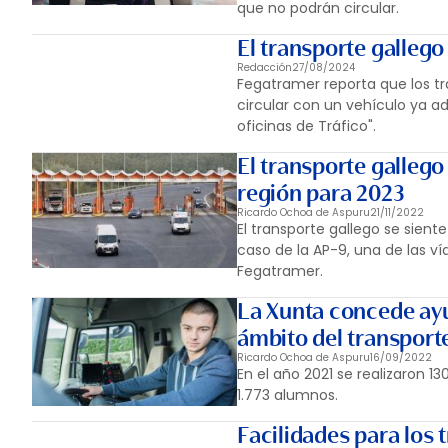
que no podrán circular.
El transporte gallego
Redacción
27/08/2024
Fegatramer reporta que los t
circular con un vehículo ya ad
oficinas de Tráfico".
El transporte gallego
región para 2023
Ricardo Ochoa de Aspuru
21/11/2022
El transporte gallego se siente
caso de la AP-9, una de las ví
Fegatramer.
La Xunta concede ayu
ámbito del transport
Ricardo Ochoa de Aspuru
16/09/2022
En el año 2021 se realizaron 1
1.773 alumnos.
Facilidades para los 