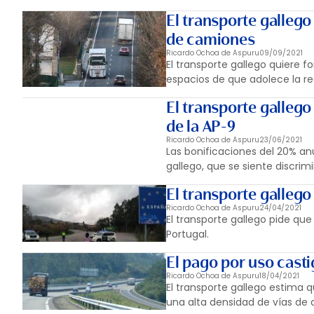
El transporte galleg
de camiones
Ricardo Ochoa de Aspuru
09/09/2021
El transporte gallego quiere 
espacios de que adolece la re
El transporte gallego
de la AP-9
Ricardo Ochoa de Aspuru
23/06/2021
Las bonificaciones del 20% an
gallego, que se siente discrim
El transporte gallego
Ricardo Ochoa de Aspuru
24/04/2021
El transporte gallego pide que
Portugal.
El pago por uso cast
Ricardo Ochoa de Aspuru
18/04/2021
El transporte gallego estima 
una alta densidad de vías de 