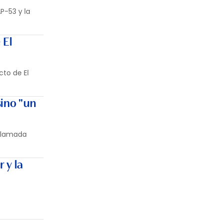
P-53 y la
 El
cto de El
sino "un
 llamada
 y la