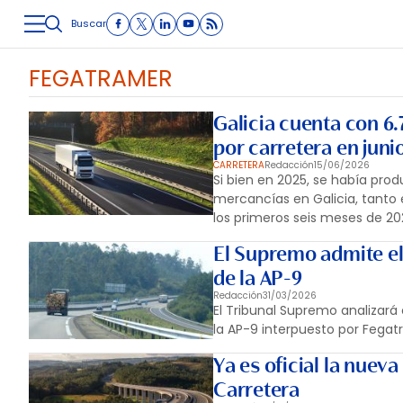
Buscar
LOGÍSTICA
INMOLOGÍSTICA
INTRALOGÍSTICA
CARRETE
FEGATRAMER
Galicia cuenta con 6
por carretera en juni
CARRETERA
Redacción
15/06/2026
Si bien en 2025, se había prod
mercancías en Galicia, tanto
los primeros seis meses de 20
El Supremo admite el
de la AP-9
Redacción
31/03/2026
El Tribunal Supremo analizará
la AP-9 interpuesto por Fega
Ya es oficial la nue
Carretera