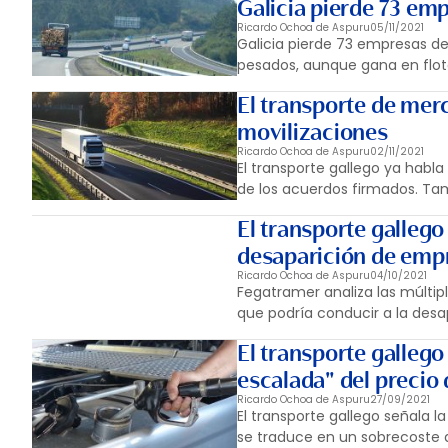
Galicia pierde 73 em
Ricardo Ochoa de Aspuru
05/11/2021
Galicia pierde 73 empresas d
pesados, aunque gana en flot
El transporte de mer
movilizaciones
Ricardo Ochoa de Aspuru
02/11/2021
El transporte gallego ya habl
de los acuerdos firmados. Tam
El transporte gallego
desaparición de emp
Ricardo Ochoa de Aspuru
04/10/2021
Fegatramer analiza las múlti
que podría conducir a la des
El transporte galleg
escalada" del precio 
Ricardo Ochoa de Aspuru
27/09/2021
El transporte gallego señala 
se traduce en un sobrecoste a