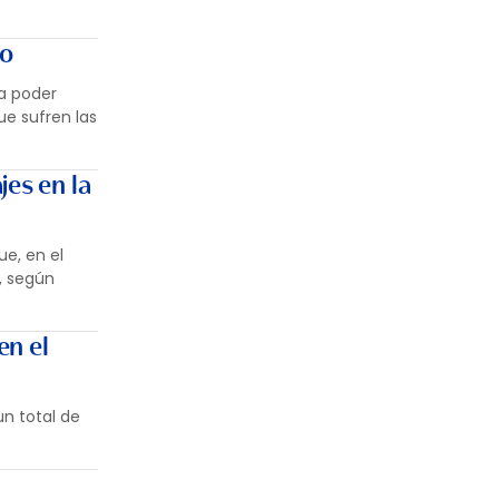
co
a poder
ue sufren las
jes en la
ue, en el
3, según
en el
un total de