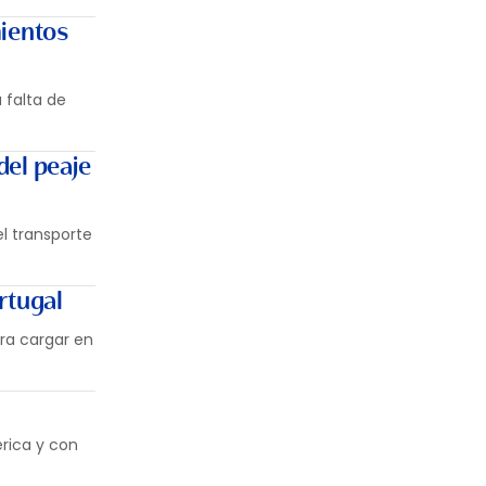
mientos
 falta de
del peaje
l transporte
rtugal
ara cargar en
érica y con