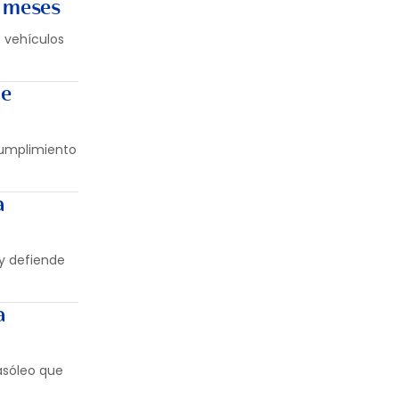
o meses
 vehículos
de
cumplimiento
a
y defiende
a
gasóleo que