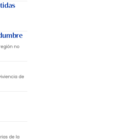
tidas
tidumbre
región no
viviencia de
ias de la