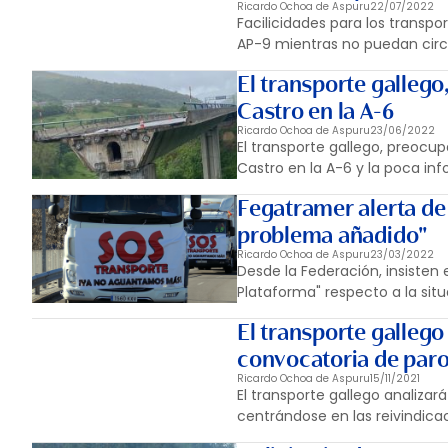
Ricardo Ochoa de Aspuru
22/07/2022
Facilicidades para los transpo
AP-9 mientras no puedan circu
El transporte galleg
Castro en la A-6
Ricardo Ochoa de Aspuru
23/06/2022
El transporte gallego, preocu
Castro en la A-6 y la poca inf
Fegatramer alerta de 
problema añadido"
Ricardo Ochoa de Aspuru
23/03/2022
Desde la Federación, insisten
Plataforma" respecto a la sit
El transporte gallego
convocatoria de par
Ricardo Ochoa de Aspuru
15/11/2021
El transporte gallego analizar
centrándose en las reivindicac