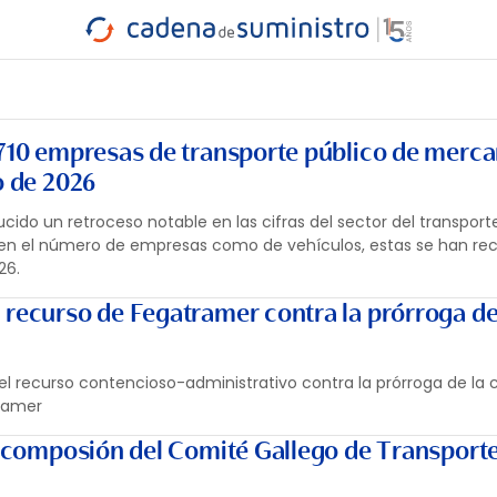
INDUSTRIA
RA
MARÍTIMO
INTERMODAL
PROTAGO
CARRETERA
.710 empresas de transporte público de merca
o de 2026
ucido un retroceso notable en las cifras del sector del transport
 en el número de empresas como de vehículos, estas se han re
26.
 recurso de Fegatramer contra la prórroga de
 el recurso contencioso-administrativo contra la prórroga de la
tramer
va composión del Comité Gallego de Transport