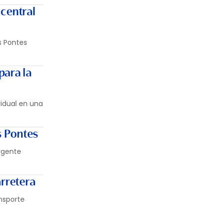
 central
s Pontes
para la
idual en una
s Pontes
urgente
arretera
ansporte