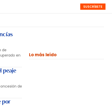
SUSCRÍBETE
RESÚMENES
NISTAS
MONOGRÁFICOS
EVENTOS
SEMANALES
ncías
e de
Lo más leído
cuperado en
l peaje
 concesión de
e por