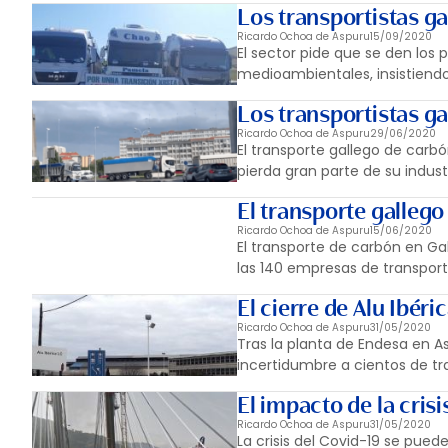
Los transportistas g
Ricardo Ochoa de Aspuru
15/09/2020
El sector pide que se den los 
medioambientales, insistiendo 
Los transportistas ga
Ricardo Ochoa de Aspuru
29/06/2020
El transporte gallego de carb
pierda gran parte de su indus
El transporte galleg
Ricardo Ochoa de Aspuru
15/06/2020
El transporte de carbón en Gal
las 140 empresas de transport
El cierre de Alu Ibéri
Ricardo Ochoa de Aspuru
31/05/2020
Tras la planta de Endesa en A
incertidumbre a cientos de tra
El impacto de la crisi
Ricardo Ochoa de Aspuru
31/05/2020
La crisis del Covid-19 se pued