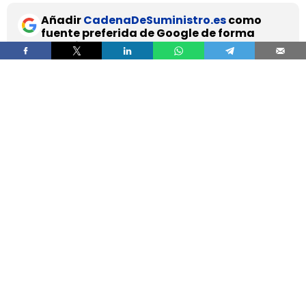
Añadir
CadenaDeSuministro.es
como
fuente preferida de Google de forma
gratuita.
Mantente informado con las últimas noticias de
actualidad.
ACTIVAR AHORA
DHL Freight pondrá en servicio en septiembre en
los Países Bajos el primer camión de gran
tonelaje fabricado en Europa por
SuperPanther,
después de trasladar la unidad desde Austria
durante agosto. La tractora salió de la línea de
montaje final de Steyr Automotive el 27 de julio,
en la planta de Steyr, en Austria
.
El movimiento llega con una doble lectura
industrial y operativa. SuperPanther es una
empresa china fundada en 2022
, pero su eTopas
600 para el mercado europeo se ensambla en