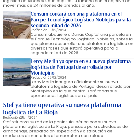
logística de Albacete, que duplica su tamaño con el objetivo de
mover más de 24 millones de prendas al año.
Consum contará con una plataforma en el
Parque Tecnológico Logístico-Noblejas para la
segunda mitad de 2026
Redacción
05/12/2024
Consum abquiere a Dunas Capital una parcela en
el Parque Tecnológico Logístico-Noblejas, sobre la
que planea desarrollar una plataforma logística en
diversas fases que estará operativa para la
segunda mitad de 2026.
Leroy Merlin ya opera en su nueva plataforma
logística de Portugal desarrollada por
Montepino
Redacción
05/12/2024
Leroy Merlin inaugura oficialmente su nueva
plataforma logística de Portugal desarrollada por
Montepino en la que centralizará todas sus
operaciones logísticas en el país.
Stef ya tiene operativa su nueva plataforma
logística de La Rioja
Redacción
25/11/2024
Stef refuerza su red en la península ibérica con su nueva
plataforma logística de La Rioja, pensada para actividades de
almacenaje, preparación, expedición y distribución de
productos alimentarios a temperatura controlada.