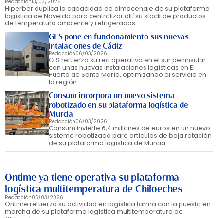
Redacción
13/03/2026
Hiperber duplica la capacidad de almacenaje de su plataforma
logística de Novelda para centralizar allí su stock de productos
de temperatura ambiente y refrigerados.
GLS pone en funcionamiento sus nuevas
intalaciones de Cádiz
Redacción
06/03/2026
GLS refuerza su red operativa en el sur peninsular
con unas nuevas instalaciones logísticas en El
Puerto de Santa María, optimizando el servicio en
la región.
Consum incorpora un nuevo sistema
robotizado en su plataforma logística de
Murcia
Redacción
06/03/2026
Consum invierte 6,4 millones de euros en un nuevo
sistema robotizado para artículos de baja rotación
de su plataforma logística de Murcia.
Ontime ya tiene operativa su plataforma
logística multitemperatura de Chiloeches
Redacción
05/03/2026
Ontime refuerza su actividad en logística farma con la puesta en
marcha de su plataforma logística multitemperatura de