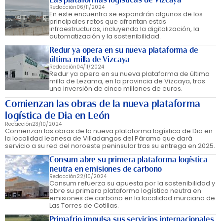
Redacción
06/11/2024
En este encuentro se expondrán algunos de los
principales retos que afrontan estas
infraestructuras, incluyendo la digitalización, la
automatización y la sostenibilidad.
Redur ya opera en su nueva plataforma de
última milla de Vizcaya
Redacción
04/11/2024
Redur ya opera en su nueva plataforma de última
milla de Lezama, en la provincia de Vizcaya, tras
una inversión de cinco millones de euros.
Comienzan las obras de la nueva plataforma
logística de Dia en León
Redacción
23/10/2024
Comienzan las obras de la nueva plataforma logística de Dia en
la localidad leonesa de Villadangos del Páramo que dará
servicio a su red del noroeste peninsular tras su entrega en 2025.
Consum abre su primera plataforma logística
neutra en emisiones de carbono
Redacción
22/10/2024
Consum refuerza su apuesta por la sostenibilidad y
abre su primera plataforma logística neutra en
emisiones de carbono en la localidad murciana de
Las Torres de Cotillas.
Primafrio impulsa sus servicios internacionales