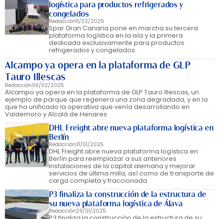
logística para productos refrigerados y
congelados
Redacción
11/02/2025
Spar Gran Canaria pone en marcha su tercera
plataforma logística en la isla y la primera
dedicada exclusivamente para productos
refrigerados y congelados.
Alcampo ya opera en la plataforma de GLP
Tauro Illescas
Redacción
06/02/2025
Alcampo ya opera en la plataforma de GLP Tauro Illescas, un
ejemplo de parque que regenera una zona degradada, y en la
que ha unificado la operativa que venía desarrollando en
Valdemoro y Alcalá de Henares
DHL Freight abre nueva plataforma logística en
Berlín
Redacción
31/01/2025
DHL Freight abre nueva plataforma logística en
Berlín para reemplazar a sus anteriores
instalaciones de la capital alemana y mejorar
servicios de última milla, así como de transporte de
carga completa y fraccionada.
P3 finaliza la construcción de la estructura de
su nueva plataforma logística de Álava
Redacción
29/01/2025
P3 finaliza la construcción de la estructura de su