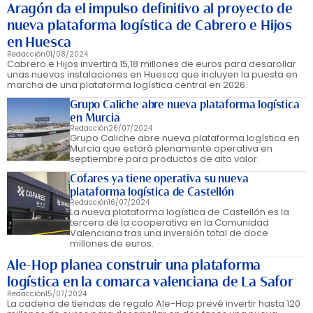
Aragón da el impulso definitivo al proyecto de
nueva plataforma logística de Cabrero e Hijos
en Huesca
Redacción
01/08/2024
Cabrero e Hijos invertirá 15,18 millones de euros para desarollar
unas nuevas instalaciones en Huesca que incluyen la puesta en
marcha de una plataforma logística central en 2026.
Grupo Caliche abre nueva plataforma logística
en Murcia
Redacción
26/07/2024
Grupo Caliche abre nueva plataforma logística en
Murcia que estará plenamente operativa en
septiembre para productos de alto valor.
Cofares ya tiene operativa su nueva
plataforma logística de Castellón
Redacción
16/07/2024
La nueva plataforma logística de Castellón es la
tercera de la cooperativa en la Comunidad
Valenciana tras una inversión total de doce
millones de euros.
Ale-Hop planea construir una plataforma
logística en la comarca valenciana de La Safor
Redacción
15/07/2024
La cadena de tiendas de regalo Ale-Hop prevé invertir hasta 120