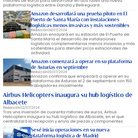
millones de euros para desarrollar en dos fases una nueva
plataforma logística entre Gandía y Bellreguard.
Amazon desarrollará una prueba piloto en El
Puerto de Santa María con instalaciones
logísticas menos invasivas y más sostenibles
Redacción
04/07/2024
Amazon ensayará en su estación de El Puerto de
Santa María el desarrollo de instalaciones
logísticas complementarias menos invasivas y más
sostenibles para atender picos estacionales de
actividad.
Amazon comenzará a operar en su plataforma
de Asturias en septiembre
Redacción
03/07/2024
Amazon confirma que empezará a operar en su
plataforma de Asturias el 2 de septiembre con 150
trabajadores inicialmente.
Airbus Helicopters inaugura su hub logístico de
Albacete
Redacción
02/07/2024
Tras una inversión de cuarenta millones de euros, Airbus
Helicopters inaugura su hub logístico de Albacete, en el que
centralizará la recepción y envío de piezas y componentes.
Sesé inicia operaciones en su nueva
plataforma logística de Madrid