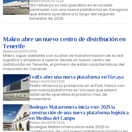
Redacción
06/10/2025
GLS refuerza su red operativa en el noreste
peninsular con una nueva plataforma en Zaragoza
que estará operativa a lo largo del segundo
trimestre de 2026.
Makro abre un nuevo centro de distribución en
Tenerife
Redacción
03/10/2025
Makro sigue adelante con su plan de transformación de la red
logística y empieza a operar desde un nuevo centro de
distribución en Tenerife, el primero de estas caracterísitcas del
mayorista en Canarias.
FedEx abre una nueva plataforma en Vizcaya
Redacción
30/09/2025
FedEx refuerza su presencia en el País Vasco con
una nueva plataforma en Vizcaya que estará
totalmente operativa el próximo mes de
noviembre.
Bodegas Matarromera inicia este 2025 la
construcción de una nueva plataforma logística
en Medina del Campo
Redacción
24/09/2025
Bodegas Matarromera inicia este 2025 la
construcción de una nueva plataforma logística en