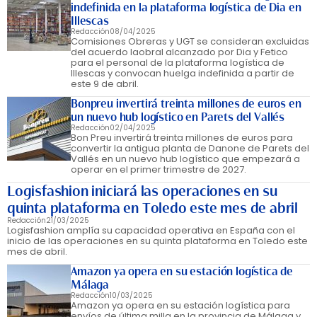
indefinida en la plataforma logística de Dia en
Illescas
Redacción
08/04/2025
Comisiones Obreras y UGT se consideran excluidas
del acuerdo laobral alcanzado por Dia y Fetico
para el personal de la plataforma logística de
Illescas y convocan huelga indefinida a partir de
este 9 de abril.
Bonpreu invertirá treinta millones de euros en
un nuevo hub logístico en Parets del Vallés
Redacción
02/04/2025
Bon Preu invertirá treinta millones de euros para
convertir la antigua planta de Danone de Parets del
Vallés en un nuevo hub logístico que empezará a
operar en el primer trimestre de 2027.
Logisfashion iniciará las operaciones en su
quinta plataforma en Toledo este mes de abril
Redacción
21/03/2025
Logisfashion amplía su capacidad operativa en España con el
inicio de las operaciones en su quinta plataforma en Toledo este
mes de abril.
Amazon ya opera en su estación logística de
Málaga
Redacción
10/03/2025
Amazon ya opera en su estación logística para
envíos de última milla en la provincia de Málaga y