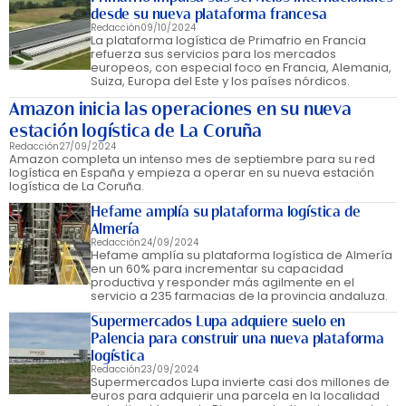
desde su nueva plataforma francesa
Redacción
09/10/2024
La plataforma logística de Primafrio en Francia
refuerza sus servicios para los mercados
europeos, con especial foco en Francia, Alemania,
Suiza, Europa del Este y los países nórdicos.
Amazon inicia las operaciones en su nueva
estación logística de La Coruña
Redacción
27/09/2024
Amazon completa un intenso mes de septiembre para su red
logística en España y empieza a operar en su nueva estación
logística de La Coruña.
Hefame amplía su plataforma logística de
Almería
Redacción
24/09/2024
Hefame amplía su plataforma logística de Almería
en un 60% para incrementar su capacidad
productiva y responder más agilmente en el
servicio a 235 farmacias de la provincia andaluza.
Supermercados Lupa adquiere suelo en
Palencia para construir una nueva plataforma
logística
Redacción
23/09/2024
Supermercados Lupa invierte casi dos millones de
euros para adquierir una parcela en la localidad