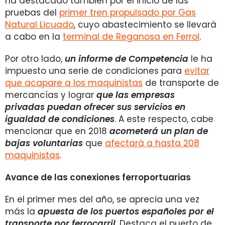
ha destacado también por el inicio de las
pruebas del
primer tren propulsado por Gas
Natural Licuado
, cuyo abastecimiento se llevará
a cabo en la
terminal de Reganosa en Ferrol
.
Por otro lado,
un informe de Competencia
le ha
impuesto una serie de condiciones para
evitar
que acapare a los maquinistas
de transporte de
mercancías y lograr
que las empresas
privadas puedan ofrecer sus servicios en
igualdad de condiciones
. A este respecto, cabe
mencionar que en 2018
acometerá un plan de
bajas voluntarias
que
afectará a hasta 208
maquinistas
.
Avance de las conexiones ferroportuarias
En el primer mes del año, se aprecia una vez
más la
apuesta de los puertos españoles por el
transporte por ferrocarril
. Destaca el puerto de