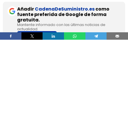
Añadir
CadenaDeSuministro.es
como
fuente preferida de Google de forma
gratuita.
Mantente informado con las últimas noticias de
actualidad.
ACTIVAR AHORA
Franc Molinos, de 38 años, lleva 7 años viviendo
en un camión acondicionado para eliminar el
alquiler y recortar sus gastos fijos. El vehículo
incorpora cocina, dormitorio, espacio de
almacenamiento, sistema de acumulación de
agua y paneles solares para generar
electricidad.
El ahorro en vivienda ha cambiado por completo
su estructura de gasto, pero no ha borrado las
exigencias diarias de esa fórmula. Molinos
afirma que dejó de pagar alquiler y luz y que