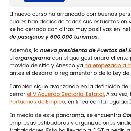
El nuevo curso ha arrancado con buenas persp
cuales han dedicado todos sus esfuerzos en 
se ha cerrado con cifras muy positivas en ins
de pasajeros y 600.000 turismos.
Además, la
nueva presidenta de Puertos del 
el
organigrama
con el que gestionará el ente 
movido de sitio y Anesco ya
ha empezado a m
antes el desarrollo reglamentario de la Ley de l
También sigue avanzando en la definición de 
cerrar
el V Acuerdo Sectorial Estatal
.
A su vez,
Portuarios de Empleo
, en línea con la regulaci
En medio de este panorama, se encuentra
Co
empresas estibadoras y organizaciones sindic
trabajadores. Esto ha llevado a CGT a pedir l