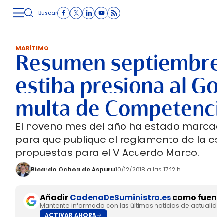
Buscar
LOGÍSTICA
INMOLOGÍSTICA
INTRALOGÍSTICA
CARRETE
MARÍTIMO
Resumen septiembre 2
estiba presiona al Go
multa de Competenc
El noveno mes del año ha estado marcad
para que publique el reglamento de la es
propuestas para el V Acuerdo Marco.
Ricardo Ochoa de Aspuru
10/12/2018 a las 17:12 h
Añadir
CadenaDeSuministro.es
como fuent
Mantente informado con las últimas noticias de actuali
ACTIVAR AHORA