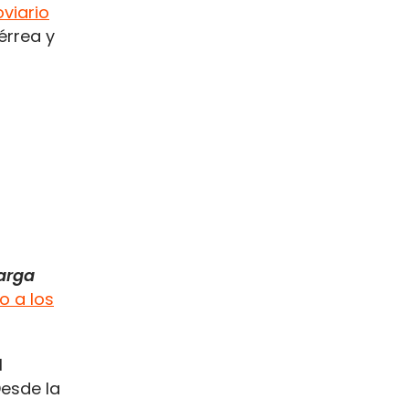
oviario
érrea y
carga
o a los
l
Desde la