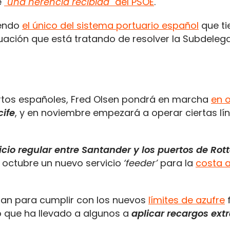
e
"
una herencia recibida
" del PSOE
.
endo
el único del sistema portuario español
que ti
uación que está tratando de resolver la Subdelega
ertos españoles, Fred Olsen pondrá en marcha
en 
cife
, y en noviembre empezará a operar ciertas l
icio regular entre Santander y los puertos de Ro
 octubre un nuevo servicio
‘feeder’
para la
costa a
aran para cumplir con los nuevos
límites de azufre
f
o que ha llevado a algunos a
aplicar recargos ext