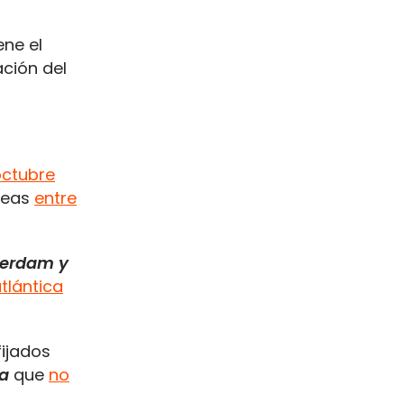
ene el
ción del
octubre
íneas
entre
tterdam y
tlántica
ijados
ra
que
no