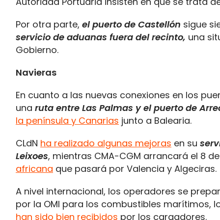
Autoridad Portuaria insisten en que se trata d
Por otra parte,
el puerto de Castellón
sigue si
servicio de aduanas fuera del recinto,
una sit
Gobierno.
Navieras
En cuanto a las nuevas conexiones en los pu
una
ruta entre Las Palmas y el puerto de Arre
la península y Canarias
junto a Balearia.
CLdN
ha realizado algunas mejoras
en su
serv
Leixoes
, mientras CMA-CGM arrancará el 8 de
africana
que pasará por Valencia y Algeciras.
A nivel internacional, los operadores se prep
por la OMI para los combustibles marítimos, l
han sido bien recibidos
por los cargadores.