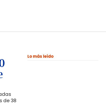
Lo más leído
00
e
ladas
s de 38