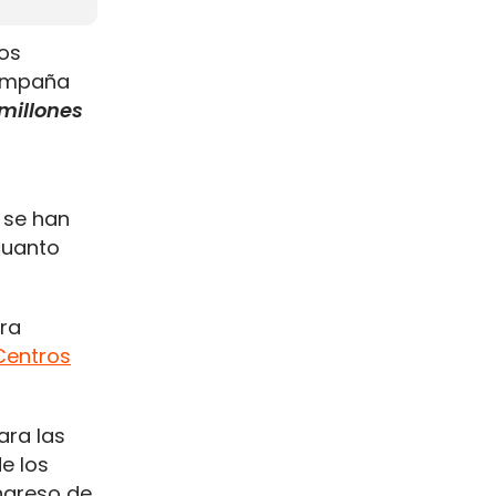
los
campaña
millones
 se han
cuanto
ra
Centros
ra las
e los
ngreso de