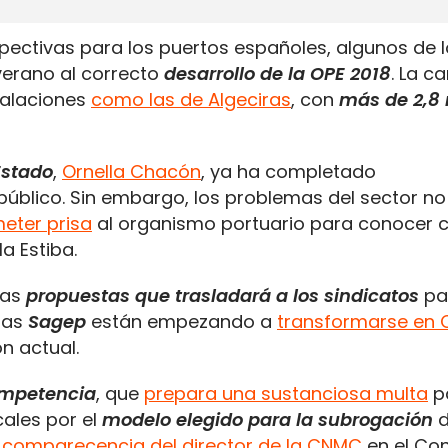
ectivas para los puertos españoles, algunos de 
verano al correcto
desarrollo de la OPE 2018
. La 
talaciones
como las de Algeciras
, con
más de 2,8 
Estado
,
Ornella Chacón
, ya ha completado
público. Sin embargo, los problemas del sector no
eter prisa
al organismo portuario para conocer 
a Estiba.
las
propuestas que trasladará a los sindicatos
pa
 las
Sagep
están empezando a
transformarse en 
ón actual.
mpetencia
, que
prepara una sustanciosa multa
pa
ales por el
modelo elegido para la subrogación
d
a
comparecencia del director de la CNMC
en el Co