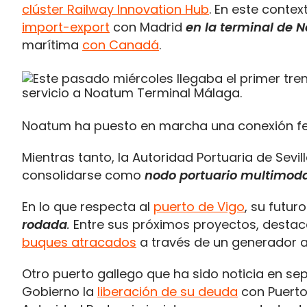
clúster Railway Innovation Hub
. En este conte
import-export
con Madrid
en la terminal de 
marítima
con Canadá
.
Noatum ha puesto en marcha una conexión fer
Mientras tanto, la Autoridad Portuaria de Sevi
consolidarse como
nodo portuario multimodal
En lo que respecta al
puerto de Vigo
, su futur
rodada
.
Entre sus próximos proyectos, destac
buques atracados
a través de un generador a
Otro puerto gallego que ha sido noticia en s
Gobierno la
liberación de su deuda
con Puertos