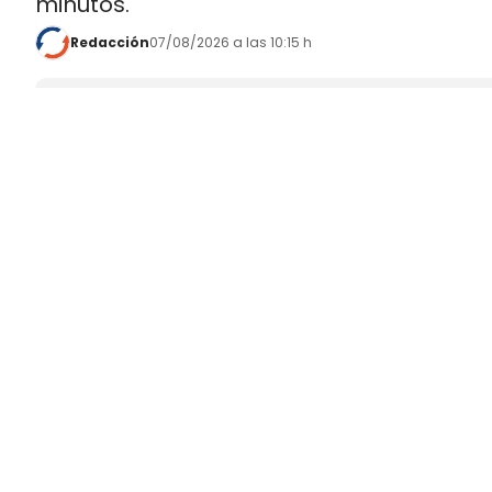
minutos.
Redacción
07/08/2026 a las 10:15 h
Añadir
CadenaDeSuministro.es
como fuent
Mantente informado con las últimas noticias de actuali
ACTIVAR AHORA
DHL Freight pondrá en servicio en septiembre 
fabricado en Europa por
SuperPanther,
despué
tractora salió de la línea de montaje final de S
Austria
.
El movimiento llega con una doble lectura indu
fundada en 2022
, pero su eTopas 600 para 
industriales del continente y ya ha realizado t
DHL Freight lleva a los Países
ruta entre Viena y Wels