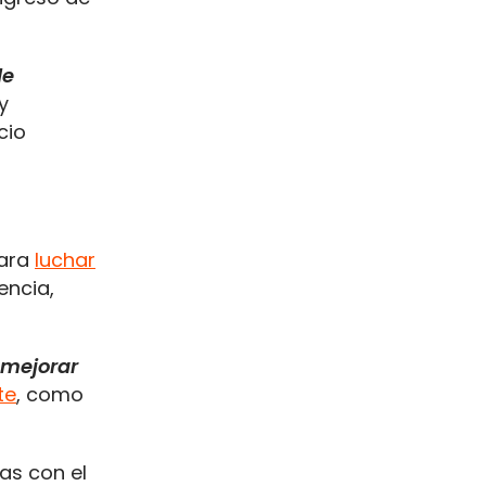
de
y
cio
ara
luchar
encia,
mejorar
te
, como
as con el