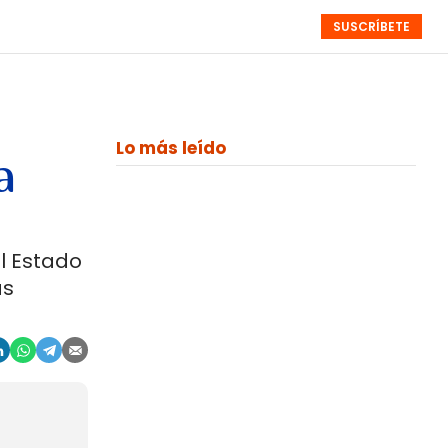
SUSCRÍBETE
RESÚMENES
NISTAS
MONOGRÁFICOS
EVENTOS
SEMANALES
Lo más leído
a
l Estado
as