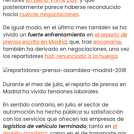
Henares
en pleno ‘Prime Day’
y que
posteriormente parece haberse reconducido
hacia
nuevas negociaciones
.
De igual modo, en el último mes también se ha
vivido un
fuerte enfrentamiento
en
el
reparto de
prensa escrita
en Madrid
, que, tras
enconarse
,
también ha derivado en negociaciones, una vez
los repartidores
han renunciado a la huelga
.
Durante el mes de julio, el reparto de prensa en
Madrid ha vivido tensiones laborales.
En sentido contrario, en julio, el sector de
automoción ha hecho pública su satisfacción
con los servicios que ofrecen las empresas de
logística de vehículo terminado
, tanto en
el
ámbito marítimo
, como en el de transporte por