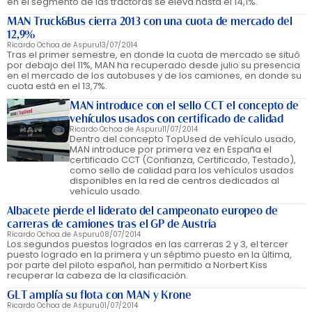
en el segmento de las tractoras se eleva hasta el 14,1%.
MAN Truck&Bus cierra 2013 con una cuota de mercado del
12,9%
Ricardo Ochoa de Aspuru
13/07/2014
Tras el primer semestre, en donde la cuota de mercado se situó
por debajo del 11%, MAN ha recuperado desde julio su presencia
en el mercado de los autobuses y de los camiones, en donde su
cuota está en el 13,7%.
MAN introduce con el sello CCT el concepto de
vehículos usados con certificado de calidad
Ricardo Ochoa de Aspuru
11/07/2014
Dentro del concepto TopUsed de vehículo usado,
MAN introduce por primera vez en España el
certificado CCT (Confianza, Certificado, Testado),
como sello de calidad para los vehículos usados
disponibles en la red de centros dedicados al
vehículo usado.
Albacete pierde el liderato del campeonato europeo de
carreras de camiones tras el GP de Austria
Ricardo Ochoa de Aspuru
08/07/2014
Los segundos puestos logrados en las carreras 2 y 3, el tercer
puesto logrado en la primera y un séptimo puesto en la última,
por parte del piloto español, han permitido a Norbert Kiss
recuperar la cabeza de la clasificación.
GLT amplía su flota con MAN y Krone
Ricardo Ochoa de Aspuru
01/07/2014