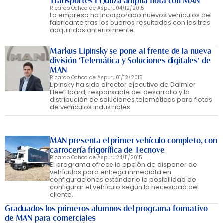
Transportes El Junza amplía flota con MAN
Ricardo Ochoa de Aspuru
04/12/2015
La empresa ha incorporado nuevos vehículos del
fabricante tras los buenos resultados con los tres
adquiridos anteriormente.
Markus Lipinsky se pone al frente de la nueva
división 'Telemática y Soluciones digitales' de
MAN
Ricardo Ochoa de Aspuru
01/12/2015
Lipinsky ha sido director ejecutivo de Daimler
FleetBoard, responsable del desarrollo y la
distribución de soluciones telemáticas para flotas
de vehículos industriales.
MAN presenta el primer vehículo completo, con
carrocería frigorífica de Tecnove
Ricardo Ochoa de Aspuru
24/11/2015
El programa ofrece la opción de disponer de
vehículos para entrega inmediata en
configuraciones estándar o la posibilidad de
configurar el vehículo según la necesidad del
cliente.
Graduados los primeros alumnos del programa formativo
de MAN para comerciales