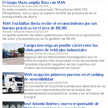
El Grupo Mazo amplía flota con MAN
Ricardo Ochoa de Aspuru
09/01/2015
En esta ocasión, ha incorporado 78 tractoras MAN TGX
EfficientLine, con lo que ya supera el 50% de presencia en el
transportista de Alzira.
MAN Truck&Bus Iberia recibe el reconocimiento por sus
buenas prácticas en el área de RR.HH.
Ricardo Ochoa de Aspuru
02/12/2014
La quinta edición de estos galardones reconoce la aportación
de valor y la excelencia en la gestión de RR.HH.
Europa investiga un posible cártel entre los
fabricantes de vehículos industriales
Ricardo Ochoa de Aspuru
21/11/2014
Algunos de los fabricantes investigados por la
Unión Europea, han avanzado a los accionistas del
"posible impacto negativo en las cuentas con
motivo de la investigación en curso".
MAN ocupa los primeros puestos en el ranking
de sostenibilidad
Ricardo Ochoa de Aspuru
18/11/2014
Se convierte en la primera empresa alemana en su
sector con representación en el índice de
sostenibilidad mundial Dow Jones y en el Índice de
Europa.
José Antonio Jiménez, nuevo responsable de