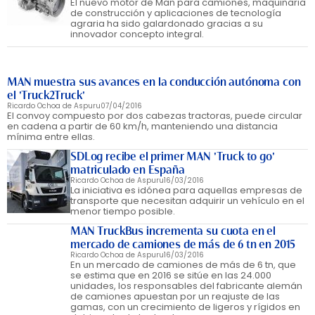
El nuevo motor de Man para camiones, maquinaria
de construcción y aplicaciones de tecnología
agraria ha sido galardonado gracias a su
innovador concepto integral.
MAN muestra sus avances en la conducción autónoma con
el 'Truck2Truck'
Ricardo Ochoa de Aspuru
07/04/2016
El convoy compuesto por dos cabezas tractoras, puede circular
en cadena a partir de 60 km/h, manteniendo una distancia
mínima entre ellas.
SDLog recibe el primer MAN 'Truck to go'
matriculado en España
Ricardo Ochoa de Aspuru
16/03/2016
La iniciativa es idónea para aquellas empresas de
transporte que necesitan adquirir un vehículo en el
menor tiempo posible.
MAN TruckBus incrementa su cuota en el
mercado de camiones de más de 6 tn en 2015
Ricardo Ochoa de Aspuru
16/03/2016
En un mercado de camiones de más de 6 tn, que
se estima que en 2016 se sitúe en las 24.000
unidades, los responsables del fabricante alemán
de camiones apuestan por un reajuste de las
gamas, con un crecimiento de ligeros y rígidos en