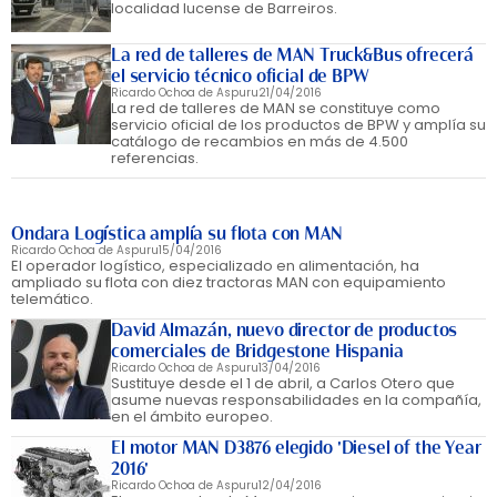
localidad lucense de Barreiros.
La red de talleres de MAN Truck&Bus ofrecerá
el servicio técnico oficial de BPW
Ricardo Ochoa de Aspuru
21/04/2016
La red de talleres de MAN se constituye como
servicio oficial de los productos de BPW y amplía su
catálogo de recambios en más de 4.500
referencias.
Ondara Logística amplía su flota con MAN
Ricardo Ochoa de Aspuru
15/04/2016
El operador logístico, especializado en alimentación, ha
ampliado su flota con diez tractoras MAN con equipamiento
telemático.
David Almazán, nuevo director de productos
comerciales de Bridgestone Hispania
Ricardo Ochoa de Aspuru
13/04/2016
Sustituye desde el 1 de abril, a Carlos Otero que
asume nuevas responsabilidades en la compañía,
en el ámbito europeo.
El motor MAN D3876 elegido 'Diesel of the Year
2016'
Ricardo Ochoa de Aspuru
12/04/2016