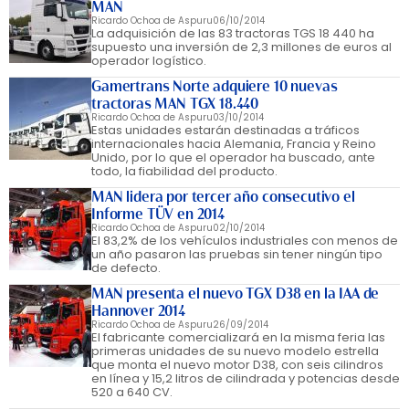
MAN
Ricardo Ochoa de Aspuru
06/10/2014
La adquisición de las 83 tractoras TGS 18 440 ha
supuesto una inversión de 2,3 millones de euros al
operador logístico.
Gamertrans Norte adquiere 10 nuevas
tractoras MAN TGX 18.440
Ricardo Ochoa de Aspuru
03/10/2014
Estas unidades estarán destinadas a tráficos
internacionales hacia Alemania, Francia y Reino
Unido, por lo que el operador ha buscado, ante
todo, la fiabilidad del producto.
MAN lidera por tercer año consecutivo el
Informe TÜV en 2014
Ricardo Ochoa de Aspuru
02/10/2014
El 83,2% de los vehículos industriales con menos de
un año pasaron las pruebas sin tener ningún tipo
de defecto.
MAN presenta el nuevo TGX D38 en la IAA de
Hannover 2014
Ricardo Ochoa de Aspuru
26/09/2014
El fabricante comercializará en la misma feria las
primeras unidades de su nuevo modelo estrella
que monta el nuevo motor D38, con seis cilindros
en línea y 15,2 litros de cilindrada y potencias desde
520 a 640 CV.