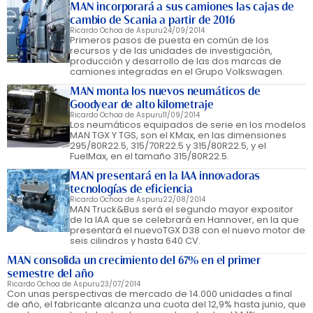
MAN incorporará a sus camiones las cajas de
cambio de Scania a partir de 2016
Ricardo Ochoa de Aspuru
24/09/2014
Primeros pasos de puesta en común de los
recursos y de las unidades de investigación,
producción y desarrollo de las dos marcas de
camiones integradas en el Grupo Volkswagen.
MAN monta los nuevos neumáticos de
Goodyear de alto kilometraje
Ricardo Ochoa de Aspuru
11/09/2014
Los neumáticos equipados de serie en los modelos
MAN TGX Y TGS, son el KMax, en las dimensiones
295/80R22.5, 315/70R22.5 y 315/80R22.5, y el
FuelMax, en el tamaño 315/80R22.5.
MAN presentará en la IAA innovadoras
tecnologías de eficiencia
Ricardo Ochoa de Aspuru
22/08/2014
MAN Truck&Bus será el segundo mayor expositor
de la IAA que se celebrará en Hannover, en la que
presentará el nuevoTGX D38 con el nuevo motor de
seis cilindros y hasta 640 CV.
MAN consolida un crecimiento del 67% en el primer
semestre del año
Ricardo Ochoa de Aspuru
23/07/2014
Con unas perspectivas de mercado de 14.000 unidades a final
de año, el fabricante alcanza una cuota del 12,9% hasta junio, que