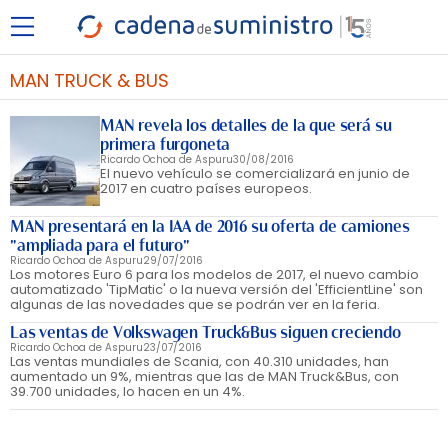
MAN TRUCK & BUS
MAN revela los detalles de la que será su
primera furgoneta
Ricardo Ochoa de Aspuru
30/08/2016
El nuevo vehículo se comercializará en junio de
2017 en cuatro países europeos.
MAN presentará en la IAA de 2016 su oferta de camiones
"ampliada para el futuro"
Ricardo Ochoa de Aspuru
29/07/2016
Los motores Euro 6 para los modelos de 2017, el nuevo cambio
automatizado 'TipMatic' o la nueva versión del 'EfficientLine' son
algunas de las novedades que se podrán ver en la feria.
Las ventas de Volkswagen Truck&Bus siguen creciendo
Ricardo Ochoa de Aspuru
23/07/2016
Las ventas mundiales de Scania, con 40.310 unidades, han
aumentado un 9%, mientras que las de MAN Truck&Bus, con
39.700 unidades, lo hacen en un 4%.