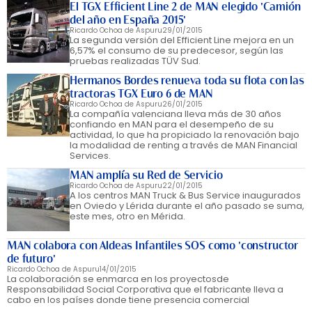
El TGX Efficient Line 2 de MAN elegido 'Camión
del año en España 2015'
Ricardo Ochoa de Aspuru
29/01/2015
La segunda versión del Efficient Line mejora en un
6,57% el consumo de su predecesor, según las
pruebas realizadas TÜV Sud.
Hermanos Bordes renueva toda su flota con las
tractoras TGX Euro 6 de MAN
Ricardo Ochoa de Aspuru
26/01/2015
La compañía valenciana lleva más de 30 años
confiando en MAN para el desempeño de su
actividad, lo que ha propiciado la renovación bajo
la modalidad de renting a través de MAN Financial
Services.
MAN amplía su Red de Servicio
Ricardo Ochoa de Aspuru
22/01/2015
A los centros MAN Truck & Bus Service inaugurados
en Oviedo y Lérida durante el año pasado se suma,
este mes, otro en Mérida.
MAN colabora con Aldeas Infantiles SOS como 'constructor
de futuro'
Ricardo Ochoa de Aspuru
14/01/2015
La colaboración se enmarca en los proyectosde
Responsabilidad Social Corporativa que el fabricante lleva a
cabo en los países donde tiene presencia comercial