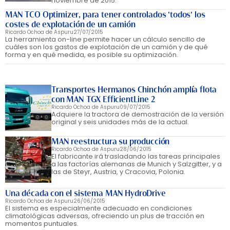
noviembre de 2015.
MAN TCO Optimizer, para tener controlados 'todos' los
costes de explotación de un camión
Ricardo Ochoa de Aspuru
27/07/2015
La herramienta on-line permite hacer un cálculo sencillo de
cuáles son los gastos de explotación de un camión y de qué
forma y en qué medida, es posible su optimización.
Transportes Hermanos Chinchón amplía flota
con MAN TGX EfficientLine 2
Ricardo Ochoa de Aspuru
09/07/2015
Adquiere la tractora de demostración de la versión
original y seis unidades más de la actual.
MAN reestructura su producción
Ricardo Ochoa de Aspuru
28/06/2015
El fabricante irá trasladando las tareas principales
a las factorías alemanas de Munich y Salzgitter, y a
las de Steyr, Austria, y Cracovia, Polonia.
Una década con el sistema MAN HydroDrive
Ricardo Ochoa de Aspuru
26/06/2015
El sistema es especialmente adecuado en condiciones
climatológicas adversas, ofreciendo un plus de tracción en
momentos puntuales.