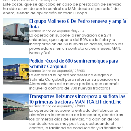
Ricardo Ochoa de Aspuru
15/01/2014
Este coste, que se aplicaba en caso de prestación de servicio,
ha sido asumido por la central de MAN desde el pasado 1 de
enero, siendo de aplicación en toda Europa.
El grupo Molinero & De Pedro renueva y amplía
flota
Ricardo Ochoa de Aspuru
07/01/2014
La operación supone la renovación de 274
unidades, que supone del 50% de la flota y la
incorporación de 60 nuevas unidades, siendo los
proveedores, en un contrato a tres meses, MAN,
Iveco y Daf.
Pedido récord de 600 semirremolques para
Schmitz Cargobull
Ricardo Ochoa de Aspuru
08/12/2013
La empresa hungará Waberer ha elegido a
Schmitz Cargobull para reforzar su posición en
Alemania con este nuevo pedido, que además
incluye la compra de 700 nuevas tractoras
Transportes Belzunces incorpora a su flota las
10 primeras tractoras MAN TGX EfficientLine
Ricardo Ochoa de Aspuru
02/12/2013
La operación supone la entrada del fabricante
alemán en la empresa de transporte, donde tras
los primeros días de servicio, “la opinión de los
conductores es muy positiva, destacando el
confort, la facilidad de conducción y la fiabilidad”.