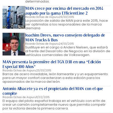
determinadas.
MAN crece por encima del mercado en 2014
aupado por la gama EfficientLine 2
Ricardo Ochoa de Aspuru
26/03/2015
La posición de salida de MAN para este 2015, hace
ser optimistas a los responsables de la marca
alemana
Joachim Drees, nuevo consejero delegado de
MAN Trucks & Bus
Ricardo Ochoa de Aspuru
24/03/2015
Sustituye en el cargo a Anders Nielsen, que estará
al frente del Desarrollo de Negocio en la división de
vehículos comerciales de Volkswagen.
MAN presenta la première del TGX D38 en una “Edición
Especial 100 Años"
Ricardo Ochoa de Aspuru
23/03/2015
Barras de acero inoxidable, león llameante y y un equipamiento
para un mayor confort caracterizan a esta edición para los
apasionados de la marca del león.
Antonio Albacete ya es el propietario del MAN con el que
compite
Ricardo Ochoa de Aspuru
11/02/2015
El equipo del piloto español trabaja en el vehículo con el fin de
crear un camión completamente nuevo que permita competir
por la victoria desde la primera carrera.