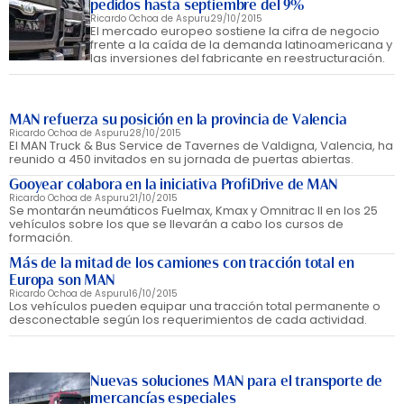
pedidos hasta septiembre del 9%
Ricardo Ochoa de Aspuru
29/10/2015
El mercado europeo sostiene la cifra de negocio
frente a la caída de la demanda latinoamericana y
las inversiones del fabricante en reestructuración.
MAN refuerza su posición en la provincia de Valencia
Ricardo Ochoa de Aspuru
28/10/2015
El MAN Truck & Bus Service de Tavernes de Valdigna, Valencia, ha
reunido a 450 invitados en su jornada de puertas abiertas.
Gooyear colabora en la iniciativa ProfiDrive de MAN
Ricardo Ochoa de Aspuru
21/10/2015
Se montarán neumáticos Fuelmax, Kmax y Omnitrac II en los 25
vehículos sobre los que se llevarán a cabo los cursos de
formación.
Más de la mitad de los camiones con tracción total en
Europa son MAN
Ricardo Ochoa de Aspuru
16/10/2015
Los vehículos pueden equipar una tracción total permanente o
desconectable según los requerimientos de cada actividad.
Nuevas soluciones MAN para el transporte de
mercancías especiales