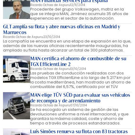
MAN Financial Services para España
Ricardo Ochoa de Aspuru
12/11/2014
Procedente del grupo Volkswagen, matriz en la
que se integra MAN, Jiménez acumula 35 años de
experiencia en el sector de la automoción.
GLT amplía su flota y abre nuevas oficinas en Madrid y
Marruecos
Ricardo Ochoa de Aspuru
23/10/2014
La compañía se encuentra en una etapa de expansión en la que,
además de las nuevas oficinas recientemente inauguradas, ha
ampliado su flota hasta alcanzar un total de 300 plataformas.
MAN certifica el ahorro de combustible de su
TGX EfficientLine 2
Ricardo Ochoa de Aspuru
13/10/2014
Las pruebas de conducción realizadas con dos
modelos TGX EfficientLine a lo largo de 5.217 km por
la costa mediterránea, han mostrado un ahorro de
combustible del 6,57%, certificado por el TÜV
MAN elige TÜV SÜD para evaluar sus vehículos
de recompra y de arrendamiento
Ricardo Ochoa de Aspuru
07/10/2014
Se ha escogido un sistema de gestión de las
devoluciones uniforme a nivel internacional, y que
garantiza la máxima calidad, coste y ahorro de
tiempo a través de procesos estandarizados.
Luís Simões renueva su flota con 83 tractoras