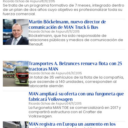
Ricardo Ochoa de Aspuru
18/11/2015
Se trata de un programa formativo de 7 meses, integrado dentro
de un plan de dos años cuyo objetivo es profesionalizar toda su
fuerza comercial.
Martin Böckelmann, nuevo director de
comunicación de MAN Truck & Bus
Ricardo Ochoa de Aspuru
11/11/2015
Böckelmann, que ha sido responsable de
relaciones públicas y medios de comunicación de
Renault.
Transportes A. Belzunces renueva flota con 25
tractoras MAN
Ricardo Ochoa de Aspuru
06/11/2015
Un total de 35 vehículos de la flota de la compañía,
que asciende a 140 unidades, corresponden al
fabricante alemán
MAN ampliará su oferta con una furgoneta que
fabricará Volkswagen
Ricardo Ochoa de Aspuru
04/11/2015
La furgoneta MAN TGE se comercializará en 2017 y
compartirá estructura con el Crafter de
Volkswagen.
MAN registra en Europa un aumento en los