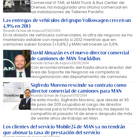
Comercial VI TAR, el MAN Truck & Bus Center de
Orense, ha inaugurado una oficina comercial en
las instalaciones de Talleres Pardiño.
Las entregas de vehículos del grupo Volkswagen crecen un
4,9% en 2013
Ricardo Ochoa de Aspuru
17/03/2014
En la división de vehículos comerciales, la cifra de negocio se ha
mantenido estable con respecto a 2012 mientras que en
camiones suben Scania (+11,8%) y MAN retrocede un 0,6%.
David Almazán es el nuevo director comercial
de camiones de MAN Truck&Bus
Ricardo Ochoa de Aspuru
29/01/2014
Con el nombramiento del hasta ahora director del
Área de Soporte de Negocio se completa la
reorganización del departamento de camiones.
Sigfredo Moreno rescinde su contrato como
director comercial de camiones para MAN
Ricardo Ochoa de Aspuru
17/01/2014
De este modo, Sigfredo Moreno, que desde el 30
de junio de 2011 ocupaba el cargo de director
comercial para la Península Ibérica, ha dejado la
compañía el pasado 14 de enero después de más
de veinte años de trabajo en Man.
Los clientes del servicio Mobile24 de MAN ya no tendrán
que abonar la tasa de prestación del servicio