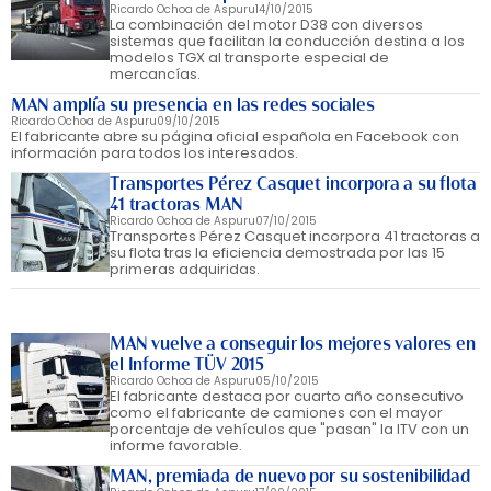
Ricardo Ochoa de Aspuru
14/10/2015
La combinación del motor D38 con diversos
sistemas que facilitan la conducción destina a los
modelos TGX al transporte especial de
mercancías.
MAN amplía su presencia en las redes sociales
Ricardo Ochoa de Aspuru
09/10/2015
El fabricante abre su página oficial española en Facebook con
información para todos los interesados.
Transportes Pérez Casquet incorpora a su flota
41 tractoras MAN
Ricardo Ochoa de Aspuru
07/10/2015
Transportes Pérez Casquet incorpora 41 tractoras a
su flota tras la eficiencia demostrada por las 15
primeras adquiridas.
MAN vuelve a conseguir los mejores valores en
el Informe TÜV 2015
Ricardo Ochoa de Aspuru
05/10/2015
El fabricante destaca por cuarto año consecutivo
como el fabricante de camiones con el mayor
porcentaje de vehículos que "pasan" la ITV con un
informe favorable.
MAN, premiada de nuevo por su sostenibilidad