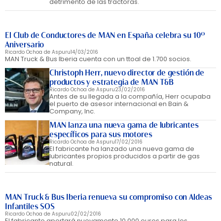
detrimento de las tractoras.
El Club de Conductores de MAN en España celebra su 10º
Aniversario
Ricardo Ochoa de Aspuru
14/03/2016
MAN Truck & Bus Iberia cuenta con un ttoal de 1.700 socios.
Christoph Herr, nuevo director de gestión de
productos y estrategia de MAN T&B
Ricardo Ochoa de Aspuru
23/02/2016
Antes de su llegada a la compañía, Herr ocupaba
el puerto de asesor internacional en Bain &
Company, Inc.
MAN lanza una nueva gama de lubricantes
específicos para sus motores
Ricardo Ochoa de Aspuru
17/02/2016
El fabricante ha lanzado una nueva gama de
lubricantes propios producidos a partir de gas
natural.
MAN Truck & Bus Iberia renueva su compromiso con Aldeas
Infantiles SOS
Ricardo Ochoa de Aspuru
02/02/2016
El fabricante aportará nuevamente 10.000 euros para los