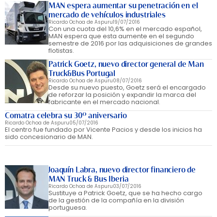
MAN espera aumentar su penetración en el
mercado de vehículos industriales
Ricardo Ochoa de Aspuru
19/07/2016
Con una cuota del 10,6% en el mercado español,
MAN espera que esta aumente en el segundo
semestre de 2016 por las adquisiciones de grandes
flotistas.
Patrick Goetz, nuevo director general de Man
Truck&Bus Portugal
Ricardo Ochoa de Aspuru
08/07/2016
Desde su nuevo puesto, Goetz será el encargado
de reforzar la posición y expandir la marca del
fabricante en el mercado nacional.
Comatra celebra su 30º aniversario
Ricardo Ochoa de Aspuru
05/07/2016
El centro fue fundado por Vicente Pacios y desde los inicios ha
sido concesionario de MAN.
Joaquín Labra, nuevo director financiero de
MAN Truck & Bus Iberia
Ricardo Ochoa de Aspuru
03/07/2016
Sustituye a Patrick Goetz, que se ha hecho cargo
de la gestión de la compañía en la división
portuguesa.