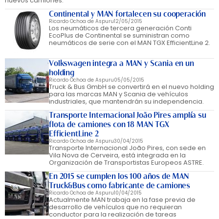
nuevos camiones.
Continental y MAN fortalecen su cooperación
Ricardo Ochoa de Aspuru
12/05/2015
Los neumáticos de tercera generación Conti
EcoPlus de Continental se suministran como
neumáticos de serie con el MAN TGX EfficientLine 2.
Volkswagen integra a MAN y Scania en un
holding
Ricardo Ochoa de Aspuru
05/05/2015
Truck & Bus GmbH se convertirá en el nuevo holding
para las marcas MAN y Scania de vehículos
industriales, que mantendrán su independencia.
Transporte Internacional João Pires amplía su
flota de camiones con 18 MAN TGX
EfficientLine 2
Ricardo Ochoa de Aspuru
30/04/2015
Transporte Internacional João Pires, con sede en
Vila Nova de Cerveira, está integrada en la
Organización de Transportistas Europeos ASTRE.
En 2015 se cumplen los 100 años de MAN
Truck&Bus como fabricante de camiones
Ricardo Ochoa de Aspuru
10/04/2015
Actualmente MAN trabaja en la fase previa de
desarrollo de vehículos que no requieran
conductor para la realización de tareas