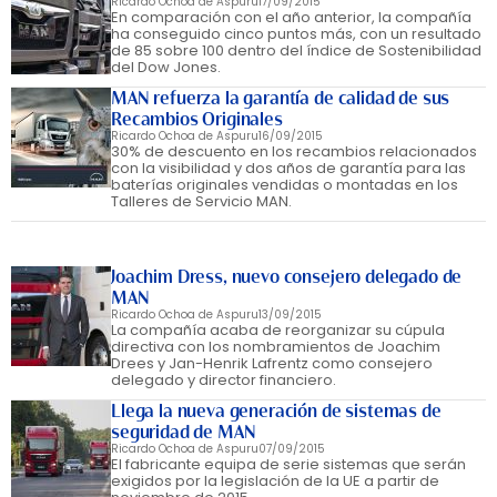
Ricardo Ochoa de Aspuru
17/09/2015
En comparación con el año anterior, la compañía
ha conseguido cinco puntos más, con un resultado
de 85 sobre 100 dentro del índice de Sostenibilidad
del Dow Jones.
MAN refuerza la garantía de calidad de sus
Recambios Originales
Ricardo Ochoa de Aspuru
16/09/2015
30% de descuento en los recambios relacionados
con la visibilidad y dos años de garantía para las
baterías originales vendidas o montadas en los
Talleres de Servicio MAN.
Joachim Dress, nuevo consejero delegado de
MAN
Ricardo Ochoa de Aspuru
13/09/2015
La compañía acaba de reorganizar su cúpula
directiva con los nombramientos de Joachim
Drees y Jan-Henrik Lafrentz como consejero
delegado y director financiero.
Llega la nueva generación de sistemas de
seguridad de MAN
Ricardo Ochoa de Aspuru
07/09/2015
El fabricante equipa de serie sistemas que serán
exigidos por la legislación de la UE a partir de