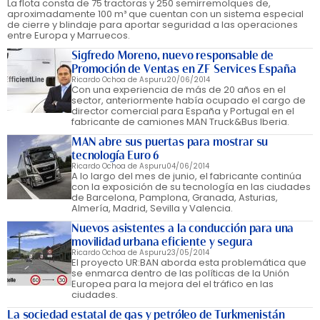
La flota consta de 75 tractoras y 250 semirremolques de,
aproximadamente 100 m³ que cuentan con un sistema especial
de cierre y blindaje para aportar seguridad a las operaciones
entre Europa y Marruecos.
Sigfredo Moreno, nuevo responsable de
Promoción de Ventas en ZF Services España
Ricardo Ochoa de Aspuru
20/06/2014
Con una experiencia de más de 20 años en el
sector, anteriormente había ocupado el cargo de
director comercial para España y Portugal en el
fabricante de camiones MAN Truck&Bus Iberia.
MAN abre sus puertas para mostrar su
tecnología Euro 6
Ricardo Ochoa de Aspuru
04/06/2014
A lo largo del mes de junio, el fabricante continúa
con la exposición de su tecnología en las ciudades
de Barcelona, Pamplona, Granada, Asturias,
Almería, Madrid, Sevilla y Valencia.
Nuevos asistentes a la conducción para una
movilidad urbana eficiente y segura
Ricardo Ochoa de Aspuru
23/05/2014
El proyecto UR:BAN aborda esta problemática que
se enmarca dentro de las políticas de la Unión
Europea para la mejora del el tráfico en las
ciudades.
La sociedad estatal de gas y petróleo de Turkmenistán