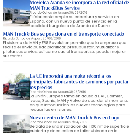
Movielca Aranda se incorpora a la red oficial de
MAN Truck&Bus Service
Ricardo Ochoa de Aspuru
30/06/2016
El fabricante amplia su cobertura y servicio en
España, con un nuevo punto de servicio en la
localidad burgalesa de Aranda de Duero.
MAN Truck & Bus se posiciona en el transporte conectado
Ricardo Ochoa de Aspuru
20/06/2016
El sistema de MAN y FR8 Revolution permite que la empresa que
realiza el envío pueda planificar, presupuestar, mutualizar y
pilotar sus envíos, así como que el transportista pueda mejorar
sus tarifas.
La UE impondrá una multa récord a los
principales fabricantes de camiones por pactar
los precios
Ricardo Ochoa de Aspuru
31/05/2016
La Unión Europea también acusa a DAF, Daimler,
Iveco, Scania, MAN y Volvo de acordar el momento
en que introducirían las nuevas tecnologías para
reducir las emisiones.
Nuevo centro de MAN Truck & Bus en Lugo
Ricardo Ochoa de Aspuru
27/04/2016
Se trata de una instalación de 1.100 m² de superficie
cubierta y cinco calles de taller ubicada en la