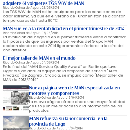
adquiere 61 volquetes TGS WW de MAN
Ricardo Ochoa de Aspuru
23/05/2014
Los TGS WW de MAN están equipados para las condiciones de
calor extremo, ya que en el verano de Turkmenistán se alcanzan
temperaturas de hasta 60 ºC.
MAN vuelve a la rentabilidad en el primer trimestre de 2014
Ricardo Ochoa de Aspuru
07/05/2014
La evolución del negocio en el primer trimestre viene a confirmar
la hipótesis de que los ingresos por ventas del Grupo MAN
acaben siendo en este 2014 ligeramente inferiores a la cifra del
año anterior.
El mejor taller de MAN en el mundo
Ricardo Ochoa de Aspuru
04/05/2014
En la final del "MAN Service Quality Award" en Berlín que tuvo
lugar el 9 de abril, el equipo de la empresa de servicio "Auto
Hrvatska" de Zagreb , Croacia, se impuso como "Mejor taller de
MAN de 2013/2014".
Nueva página web de MAN especializada en
motores y componentes
Ricardo Ochoa de Aspuru
16/04/2014
La nueva página ofrece ahora una mayor facilidad
de uso y un mejor acceso a la información de los
productos.
MAN refuerza su labor comercial en la
provincia de Lugo
Ricardo Ochoa de Aspuru
11/04/2014