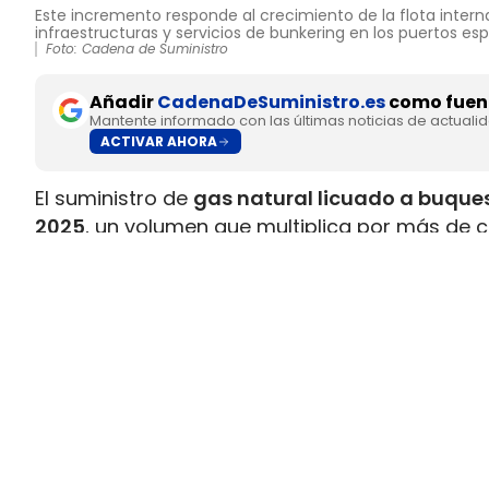
Este incremento responde al crecimiento de la flota interna
infraestructuras y servicios de bunkering en los puertos es
Foto: Cadena de Suministro
Añadir
CadenaDeSuministro.es
como fuent
Mantente informado con las últimas noticias de actuali
ACTIVAR AHORA
El suministro de
gas natural licuado a buques
2025
, un volumen que multiplica por más de c
datos recopilados por Gasnam. La energía sum
renovable, equivaldría aproximadamente a
ll
Este incremento responde al crecimiento de la 
combustible y al desarrollo de
nuevas infraes
españoles. Gasnam considera que esta evol
principales enclaves europeos para el sumin
transporte marítimo.