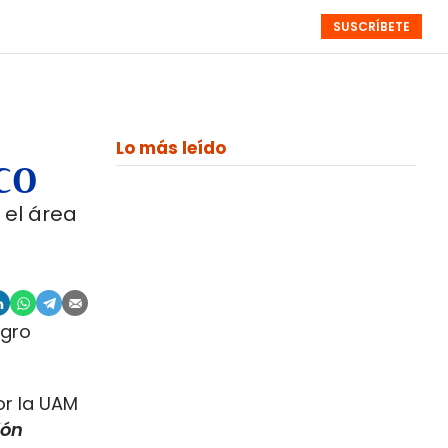
SUSCRÍBETE
RESÚMENES
NISTAS
MONOGRÁFICOS
EVENTOS
SEMANALES
Lo más leído
co
 el área
egro
or la UAM
ión