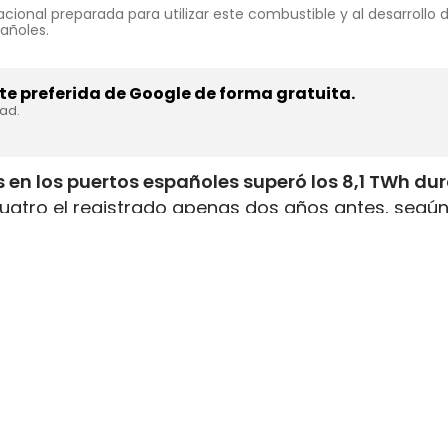
cional preparada para utilizar este combustible y al desarrollo
pañoles.
e preferida de Google de forma gratuita.
dad.
 en los puertos españoles superó los 8,1 TWh du
uatro el registrado apenas dos años antes, según
inistrada, que incluye tanto GNL de origen fósil 
enar el depósito de 16 millones de automóviles
.
flota internacional preparada para utilizar este
tructuras y servicios de bunkering
en los puertos
ución está consolidando a España como
uno de lo
istro de combustibles alternativos
destinados al