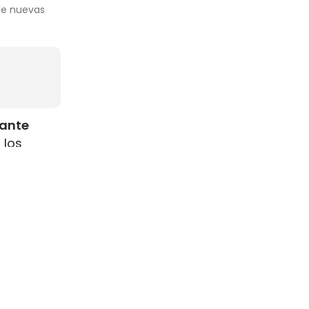
 de nuevas
rante
 los
como
s