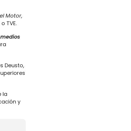
el Motor,
o TVE.
s medios
ara
es Deusto,
Superiores
 la
cación y