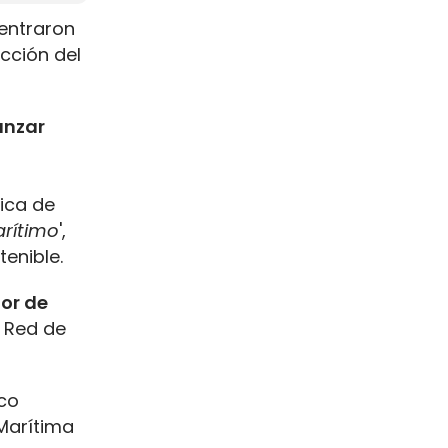
entraron
cción del
anzar
nica de
arítimo
',
enible.
ior de
 Red de
co
 Marítima