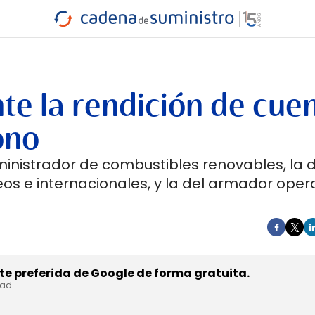
INDUSTRIA
RA
MARÍTIMO
INTERMODAL
PROTAGO
CARRETERA
nte la rendición de cue
ono
uministrador de combustibles renovables, la d
s e internacionales, y la del armador ope
e preferida de Google de forma gratuita.
dad.