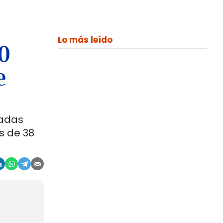
Lo más leído
00
e
ladas
s de 38