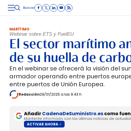
Buscar
LOGÍSTICA
INMOLOGÍSTICA
INTRALOGÍSTICA
CARRETE
MARÍTIMO
Webinar sobre ETS y FuelEU
El sector marítimo a
de su huella de carb
En el webinar se ofrecerá la visión del s
armador operando entre puertos europeo
entre puertos de Unión Europea.
Redacción
29/01/2025 a las 9:43 h
Añadir
CadenaDeSuministro.es
como fuent
Mantente informado con las últimas noticias de actuali
ACTIVAR AHORA