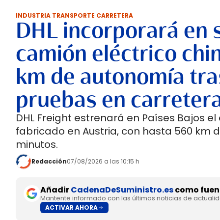
INDUSTRIA TRANSPORTE CARRETERA
DHL incorporará en 
camión eléctrico chi
km de autonomía tra
pruebas en carreter
DHL Freight estrenará en Países Bajos el
fabricado en Austria, con hasta 560 km 
minutos.
Redacción
07/08/2026 a las 10:15 h
Añadir
CadenaDeSuministro.es
como fuent
Mantente informado con las últimas noticias de actuali
ACTIVAR AHORA