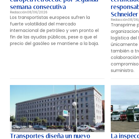
semana consecutiva
responsabl
Redacción
08/06/2026
Schneider 
Los transportistas europeos sufren la
Redacción
08/06
fuerte volatilidad del mercado
Transprime p
internacional de petróleo y ven pronto el
organizacion
fin de las ayudas públicas, pese a que el
logística del
precio del gasóleo se mantiene a la baja.
únicamente a 
también a tra
colaboración,
compromiso 
suministro.
Transportes diseña un nuevo
La inspec