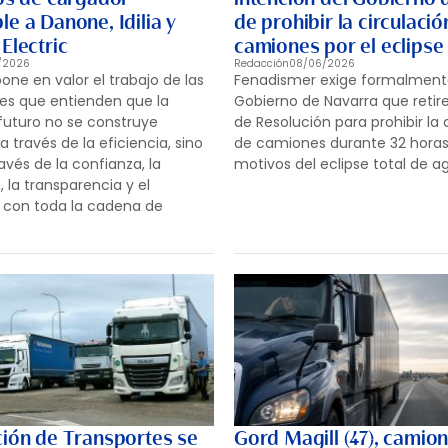
e a Danone, Idilia y
de prohibir la circulació
Electric
camiones por el eclipse
/2026
Redacción
08/06/2026
one en valor el trabajo de las
Fenadismer exige formalment
es que entienden que la
Gobierno de Navarra que retir
 futuro no se construye
de Resolución para prohibir la 
través de la eficiencia, sino
de camiones durante 32 hora
vés de la confianza, la
motivos del eclipse total de a
 la transparencia y el
con toda la cadena de
ción de Transportes se
Gord Magill (47), camio