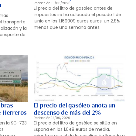
Redacción
05/06/2026
a
El precio del litro de gasóleo antes de
impuestos se ha colocado el pasado 1 de
emas
junio en los 1,169009 euros euros, un 2,8%
el transporte
menos que una semana antes.
talizacón y la
transporte de
obras
El precio del gasóleo anota un
e Herreros
descenso de más del 2%
Redacción
04/06/2026
en la SG-723
El precio del litro de gasóleo se sitúa en
as
España en los 1,648 euros de media,
vía para
mientras que el de la gasolina ha llegado a