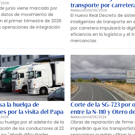
/2026
transporte por carreter
de junio viene marcado por
Redacción
05/06/2026
 datos de movimiento de
El nuevo Real Decreto de sist
 el primer trimestre de 2026
inteligentes de transporte en 
 operaciones de integración
por carretera impulsará la digi
eficiencia en la logística y el 
mercancías.
sa la huelga de
Corte de la SG-723 por 
s por la visita del Papa
entre la N-110 y Otero d
/2026
Redacción
04/06/2026
su huelga por el adelanto de la
Obras de reparación de firme 
lación de los conductores al 22
impedirán que los transportist
 no "añadir dificultades
segovianos puedan utilizar la 