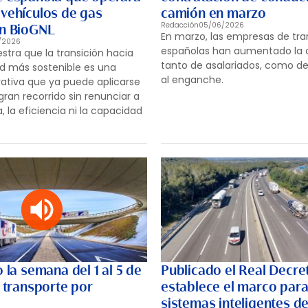
 vehículos de gas
camión en marzo
Redacción
05/06/2026
on BioGNL
En marzo, las empresas de tra
/2026
españolas han aumentado la 
tra que la transición hacia
tanto de asalariados, como 
d más sostenible es una
al enganche.
rativa que ya puede aplicarse
gran recorrido sin renunciar a
 la eficiencia ni la capacidad
o la semana del 1 al 5 de
Publicado el Real Decre
l transporte por
establece el marco para
sistemas inteligentes d