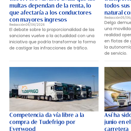
multas dependan de la renta, lo
todos sus
que afectaría a los conductores
natural c
Redacción
05/06
con mayores ingresos
Delgo demues
Redacción
06/06/2026
una movilida
El debate sobre la proporcionalidad de las
realidad ope
sanciones vuelve a la actualidad con una
en flotas de 
iniciativa que podría transformar la forma
la autonomía,
de castigar las infracciones de tráfico.
de servicio.
Competencia da vía libre a la
Así ha sid
compra de Tudefrigo por
junio en e
Everwood
carretera