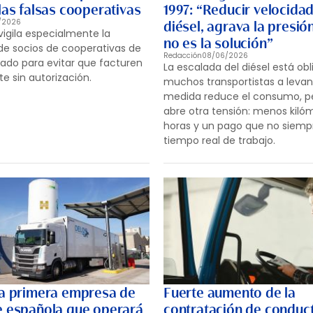
las falsas cooperativas
1997: “Reducir velocida
/2026
diésel, agrava la presión
vigila especialmente la
no es la solución”
de socios de cooperativas de
Redacción
08/06/2026
iado para evitar que facturen
La escalada del diésel está ob
e sin autorización.
muchos transportistas a levant
medida reduce el consumo, p
abre otra tensión: menos kiló
horas y un pago que no siempre
tiempo real de trabajo.
la primera empresa de
Fuerte aumento de la
e española que operará
contratación de conduc