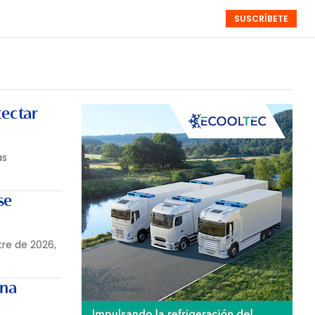
SUSCRÍBETE
RESÚMENES
NISTAS
MONOGRÁFICOS
EVENTOS
SEMANALES
tectar
as
se
tre de 2026,
una