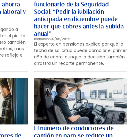
d ahorra
funcionario de la Seguridad
 laboral y
Social: “Pedir la jubilación
anticipada en diciembre puede
hacer que cobres antes la subida
ligando a
anual”
ar el pie. La
Redacción
07/06/2026
ero también
El experto en pensiones explica por qué la
metros, más
fecha de solicitud puede cambiar el primer
 refleja el
año de cobro, aunque la decisión también
arrastra un recorte permanente.
El número de conductores de
tores de
camión en paro se reduce un