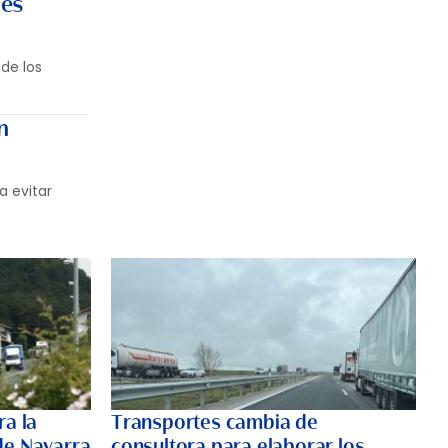
les
de los
n
a evitar
ra la
Transportes cambia de
de Navarra
consultora para elaborar los