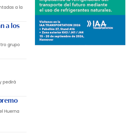
ntadas a la
n a los
otro grupo
y pedirá
upremo
del Huerna