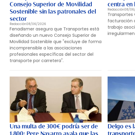
Consejo Superior de Movilidad
centra en 
Redacción
08/06
Sostenible sin las patronales del
Transportes 
sector
facturación 
Redacción
08/06/2026
trabajo asoc
Fenadismer asegura que Transportes está
irregularment
diseñando un nuevo Consejo Superior de
Movilidad Sostenible que "excluye de forma
incomprensible a las asociaciones
profesionales específicas del sector del
transporte por carretera".
Una multa de 300€ podría ser de
Delgo es 
1.800: Pere Navarro avala que las
transport