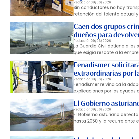
Redacción
09/06/2026
Sin conductores no hay transpo
retención del talento actual y
Caen dos grupos crim
dueños para devolve
Redacción
09/06/2026
La Guardia Civil detiene a los
que exigía rescate a la empre
Fenadismer solicitar
extraordinarias por l
Redacción
09/06/2026
Fenadismer reivindica la adop
explicaciones por las ayudas
El Gobierno asturiano
Redacción
09/06/2026
El Gobierno asturiano detecta 
hasta 2050 y la recurre ante 