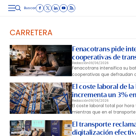
Buscar
LOGÍSTICA
INMOLOGÍSTICA
INTRALOGÍSTICA
CARRETE
CARRETERA
Fenacotrans pide int
cooperativas de tran
Redacción
09/06/2026
Fenacotrans intensifica su bat
cooperativas que defraudan al
El coste laboral de la
incrementa un 3% en 
Redacción
09/06/2026
El coste laboral total por ho
mientras que en el transporte y
El transporte reclam
digitalización efectiv