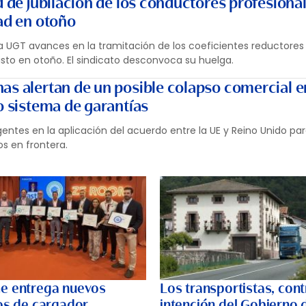
d de jubilación de los conductores profesiona
dad en otoño
a UGT avances en la tramitación de los coeficientes reductores 
isto en otoño. El sindicato desconvoca su huelga.
as alertan de un posible colapso comercial e
o sistema de garantías
entes en la aplicación del acuerdo entre la UE y Reino Unido par
os en frontera.
e entrega nuevos
Los transportistas, cont
dos de cargador
intención del Gobierno 