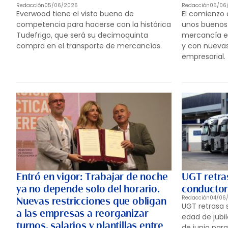
Redacción
05/06/2026
Redacción
05/06
Everwood tiene el visto bueno de
El comienzo 
competencia para hacerse con la histórica
unos buenos
Tudefrigo, que será su decimoquinta
mercancía en
compra en el transporte de mercancías.
y con nuevas
empresarial.
Entró en vigor: Trabajar de noche
UGT retra
ya no depende solo del horario.
conductore
Redacción
04/06
Nuevas restricciones que obligan
UGT retrasa 
a las empresas a reorganizar
edad de jubi
turnos, salarios y plantillas entre
de junio para