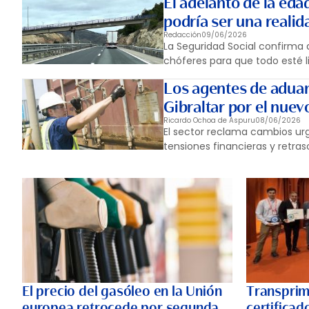
El adelanto de la eda
podría ser una reali
Redacción
09/06/2026
La Seguridad Social confirma 
chóferes para que todo esté l
Los agentes de aduan
Gibraltar por el nuev
Ricardo Ochoa de Aspuru
08/06/2026
El sector reclama cambios urg
tensiones financieras y retras
El precio del gasóleo en la Unión
Transprim
europea retrocede por segunda
certifica