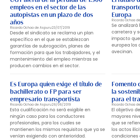
empleos en el sector de las
transporte
autopistas en un plazo de dos
Europa
Ricardo Ochoa d
años
Se analizará 
Ricardo Ochoa de Aspuru
23/07/2019
carretera y s
Desde el sindicato se reclama un plan
impacto que 
específico en el que se establezcan
europea los 
garantías de subrogación, planes de
avecinan.
formación para que los trabajadores, y el
mantenimiento del empleo mientras se
producen cambios en el sector.
Es Europa quien exige el título de
Fomento c
bachillerato o FP para ser
la sosteni
empresario transportista
para el t
Ricardo Ochoa de Aspuru
26/06/2019
Ricardo Ochoa d
Esta cualificación no será exigible en
El objetivo 
ningún caso para los conductores
mayores nive
profesionales, para los cuales se
que se refie
mantienen los mismos requisitos que ya se
los actos ilí
venían exigiendo con anterioridad.
condiciones 