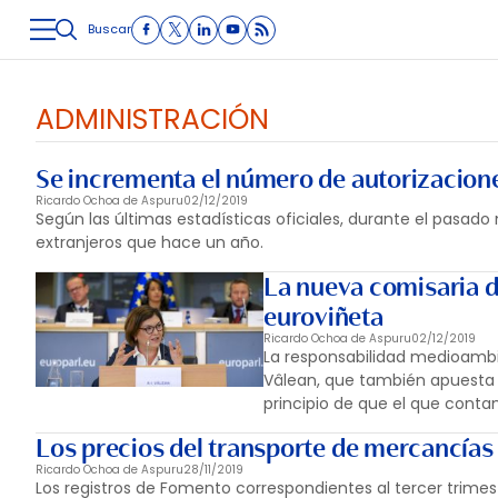
Buscar
LOGÍSTICA
INMOLOGÍSTICA
INTRALOGÍSTICA
CARRETE
ADMINISTRACIÓN
Se incrementa el número de autorizaciones
Ricardo Ochoa de Aspuru
02/12/2019
Según las últimas estadísticas oficiales, durante el pasa
extranjeros que hace un año.
La nueva comisaria d
euroviñeta
Ricardo Ochoa de Aspuru
02/12/2019
La responsabilidad medioambi
Vâlean, que también apuesta p
principio de que el que conta
Los precios del transporte de mercancías 
Ricardo Ochoa de Aspuru
28/11/2019
Los registros de Fomento correspondientes al tercer trimes