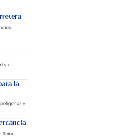
rretera
ncías
d y el
ara la
 polígonos y
mercancía
n Reino