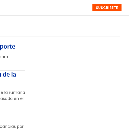
SUSCRÍBETE
RESÚMENES
NISTAS
MONOGRÁFICOS
EVENTOS
SEMANALES
sporte
para
 de la
de la rumana
basada en el
rcancías por