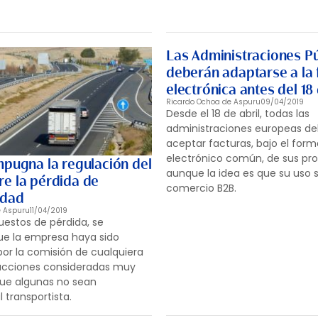
Las Administraciones Pú
deberán adaptarse a la 
electrónica antes del 18 
Ricardo Ochoa de Aspuru
09/04/2019
Desde el 18 de abril, todas las
administraciones europeas d
aceptar facturas, bajo el for
electrónico común, de sus pr
mpugna la regulación del
aunque la idea es que su uso s
e la pérdida de
comercio B2B.
idad
e Aspuru
11/04/2019
uestos de pérdida, se
ue la empresa haya sido
or la comisión de cualquiera
fracciones consideradas muy
ue algunas no sean
 transportista.