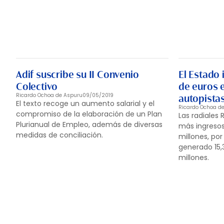
Adif suscribe su II Convenio
El Estado 
Colectivo
de euros e
Ricardo Ochoa de Aspuru
09/05/2019
autopista
El texto recoge un aumento salarial y el
Ricardo Ochoa d
compromiso de la elaboración de un Plan
Las radiales 
Plurianual de Empleo, además de diversas
más ingreso
medidas de conciliación.
millones, por
generado 15,3
millones.