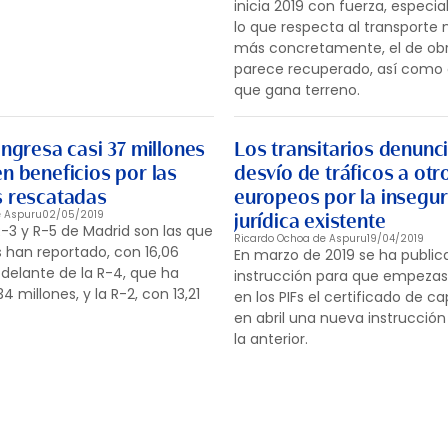
inicia 2019 con fuerza, especi
lo que respecta al transporte n
más concretamente, el de obr
parece recuperado, así como e
que gana terreno.
ingresa casi 37 millones
Los transitarios denunci
n beneficios por las
desvío de tráficos a otr
s rescatadas
europeos por la insegu
e Aspuru
02/05/2019
jurídica existente
R-3 y R-5 de Madrid son las que
Ricardo Ochoa de Aspuru
19/04/2019
s han reportado, con 16,06
En marzo de 2019 se ha publi
 delante de la R-4, que ha
instrucción para que empezas
4 millones, y la R-2, con 13,21
en los PIFs el certificado de c
en abril una nueva instrucció
la anterior.