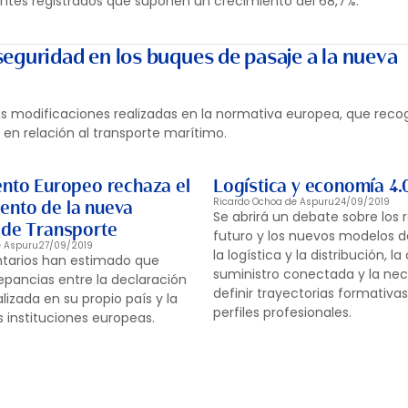
entes registrados que suponen un crecimiento del 68,7%.
seguridad en los buques de pasaje a la nueva
las modificaciones realizadas en la normativa europea, que recog
en relación al transporte marítimo.
ento Europeo rechaza el
Logística y economía 4.
Ricardo Ochoa de Aspuru
24/09/2019
nto de la nueva
Se abrirá un debate sobre los 
 de Transporte
futuro y los nuevos modelos 
e Aspuru
27/09/2019
la logística y la distribución, 
ntarios han estimado que
suministro conectada y la ne
repancias entre la declaración
definir trayectorias formativa
lizada en su propio país y la
perfiles profesionales.
s instituciones europeas.