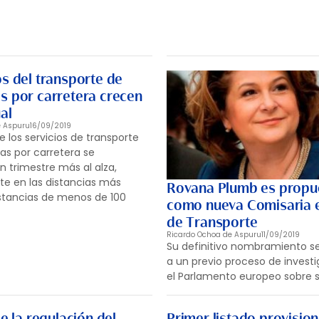
s del transporte de
s por carretera crecen
al
e Aspuru
16/09/2019
e los servicios de transporte
s por carretera se
 trimestre más al alza,
e en las distancias más
Rovana Plumb es propu
istancias de menos de 100
como nueva Comisaria 
de Transporte
Ricardo Ochoa de Aspuru
11/09/2019
Su definitivo nombramiento s
a un previo proceso de invest
el Parlamento europeo sobre s
de la regulación del
Primer listado provision