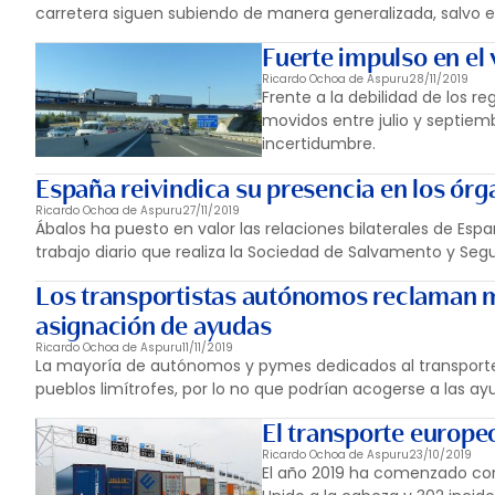
carretera siguen subiendo de manera generalizada, salvo en
Fuerte impulso en el
Ricardo Ochoa de Aspuru
28/11/2019
Frente a la debilidad de los 
movidos entre julio y septiem
incertidumbre.
España reivindica su presencia en los órg
Ricardo Ochoa de Aspuru
27/11/2019
Ábalos ha puesto en valor las relaciones bilaterales de Esp
trabajo diario que realiza la Sociedad de Salvamento y Seg
Los transportistas autónomos reclaman má
asignación de ayudas
Ricardo Ochoa de Aspuru
11/11/2019
La mayoría de autónomos y pymes dedicados al transporte y
pueblos limítrofes, por lo no que podrían acogerse a las a
El transporte europe
Ricardo Ochoa de Aspuru
23/10/2019
El año 2019 ha comenzado con