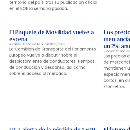
territorio del país, tras su publicación oficial
en el BOE la semana pasada.
El Paquete de Movilidad vuelve a
Los precio
escena
mercancía
Ricardo Ochoa de Aspuru
18/09/2019
un 2% anu
La Comisión de Transporte del Parlamento
Ricardo Ochoa d
Europeo vuelve a discutir sobre el
Los precios d
desplazamiento de conductores, tiempos
de mercancía
de conducción y descanso, así como
mantienen un
sobre el acceso al mercado.
especialment
cortas, en d
kilómetros.
UGT alerta de la pérdida de 1.500
El futuro 