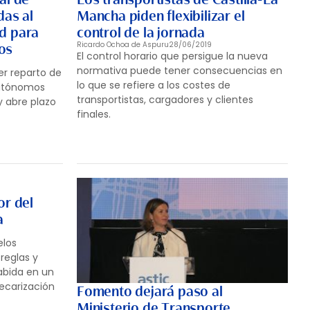
das al
Mancha piden flexibilizar el
ad para
control de la jornada
Ricardo Ochoa de Aspuru
28/06/2019
os
El control horario que persigue la nueva
normativa puede tener consecuencias en
er reparto de
lo que se refiere a los costes de
autónomos
transportistas, cargadores y clientes
 abre plazo
finales.
or del
a
elos
 reglas y
abida en un
recarización
Fomento dejará paso al
Ministerio de Transporte,