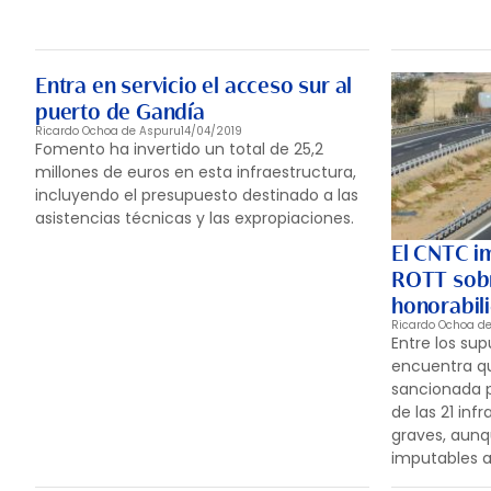
Entra en servicio el acceso sur al
puerto de Gandía
Ricardo Ochoa de Aspuru
14/04/2019
Fomento ha invertido un total de 25,2
millones de euros en esta infraestructura,
incluyendo el presupuesto destinado a las
asistencias técnicas y las expropiaciones.
El CNTC i
ROTT sobr
honorabil
Ricardo Ochoa d
Entre los sup
encuentra q
sancionada p
de las 21 in
graves, aunq
imputables al