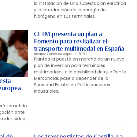
la instalación de una subestación eléctrica
y la introducción de la energía de
hidrógeno en sus terminales.
CETM presenta un plan a
Fomento para revitalizar el
transporte multimodal en España
Ricardo Ochoa de Aspuru
30/07/2019
Plantea la puesta en marcha de un nuevo
plan de inversión para terminales
multimodales o la posibilidad de que Renfe
Mercancías pase a depender de la
esta
Sociedad Estatal de Participaciones
europea
Industriales.
erá sometido
igación ante
u idoneidad.
al de
Los transportistas de Castilla-La