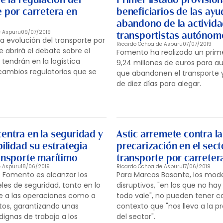
 por carretera en
beneficiarios de las ayu
abandono de la activid
e Aspuru
09/07/2019
transportistas autónom
la evolución del transporte por
Ricardo Ochoa de Aspuru
07/07/2019
e abrirá el debate sobre el
Fomento ha realizado un prim
tendrán en la logística
9,24 millones de euros para 
cambios regulatorios que se
que abandonen el transporte y
de diez días para alegar.
entra en la seguridad y
Astic arremete contra la
bilidad su estrategia
precarización en el sect
ransporte marítimo
transporte por carreter
e Aspuru
18/06/2019
Ricardo Ochoa de Aspuru
17/06/2019
de Fomento es alcanzar los
Para Marcos Basante, los mod
les de seguridad, tanto en lo
disruptivos, "en los que no hay
re a las operaciones como a
todo vale", no pueden tener c
citos, garantizando unas
contexto que "nos lleva a la p
dignas de trabajo a los
del sector".