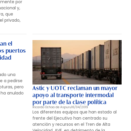
almente por
acional y,
a, que
l privado,
an el
os puertos
ridad
cado una
e a pedirse
apturas, pero
Astic y UOTC reclaman un mayor
n ha anulado
apoyo al transporte intermodal
por parte de la clase política
Ricardo Ochoa de Aspuru
16/04/2019
Los diferentes equipos que han estado al
frente del Ejecutivo han centrado su
atención y recursos en el Tren de Alta
Velocidad, AVE, en detrimento de la