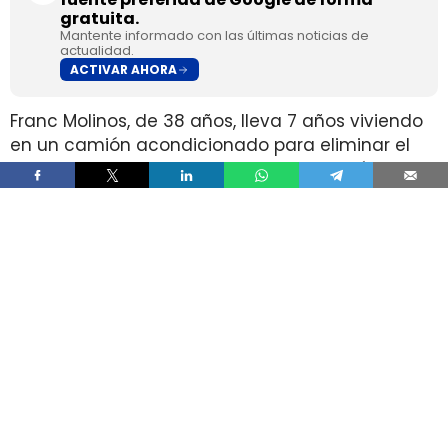
gratuita.
Mantente informado con las últimas noticias de
actualidad.
ACTIVAR AHORA
Franc Molinos, de 38 años, lleva 7 años viviendo
en un camión acondicionado para eliminar el
alquiler y recortar sus gastos fijos. El vehículo
incorpora cocina, dormitorio, espacio de
almacenamiento, sistema de acumulación de
agua y paneles solares para generar
electricidad.
El ahorro en vivienda ha cambiado por completo
su estructura de gasto, pero no ha borrado las
exigencias diarias de esa fórmula. Molinos
afirma que dejó de pagar alquiler y luz y que
apenas paga agua, aunque a cambio afronta
de forma constante el mantenimiento del