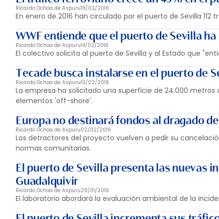
Ricardo Ochoa de Aspuru
18/02/2016
En enero de 2016 han circulado por el puerto de Sevilla 112
WWF entiende que el puerto de Sevilla ha
Ricardo Ochoa de Aspuru
14/02/2016
El colectivo solicita al puerto de Sevilla y al Estado que "e
Tecade busca instalarse en el puerto de Se
Ricardo Ochoa de Aspuru
10/02/2016
La empresa ha solicitado una superficie de 24.000 metros 
elementos 'off-shore'.
Europa no destinará fondos al dragado de
Ricardo Ochoa de Aspuru
02/02/2016
Los detractores del proyecto vuelven a pedir su cancelación
normas comunitarias.
El puerto de Sevilla presenta las nuevas in
Guadalquivir
Ricardo Ochoa de Aspuru
29/01/2016
El laboratorio abordará la evaluación ambiental de la incid
El puerto de Sevilla incrementa sus tráfic