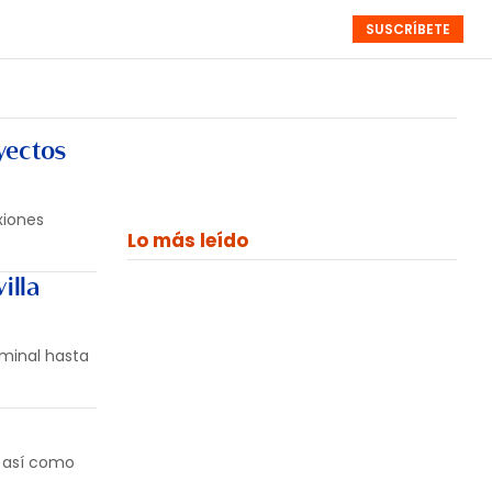
SUSCRÍBETE
RESÚMENES
NISTAS
MONOGRÁFICOS
EVENTOS
SEMANALES
yectos
xiones
Lo más leído
illa
rminal hasta
, así como