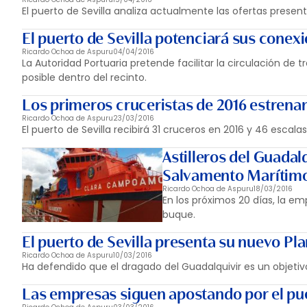
El puerto de Sevilla analiza actualmente las ofertas presenta
El puerto de Sevilla potenciará sus conexi
Ricardo Ochoa de Aspuru
04/04/2016
La Autoridad Portuaria pretende facilitar la circulación de
posible dentro del recinto.
Los primeros cruceristas de 2016 estrenan
Ricardo Ochoa de Aspuru
23/03/2016
El puerto de Sevilla recibirá 31 cruceros en 2016 y 46 escalas 
Astilleros del Guada
Salvamento Marítim
Ricardo Ochoa de Aspuru
18/03/2016
En los próximos 20 días, la emp
buque.
El puerto de Sevilla presenta su nuevo Pl
Ricardo Ochoa de Aspuru
10/03/2016
Ha defendido que el dragado del Guadalquivir es un objetivo
Las empresas siguen apostando por el pue