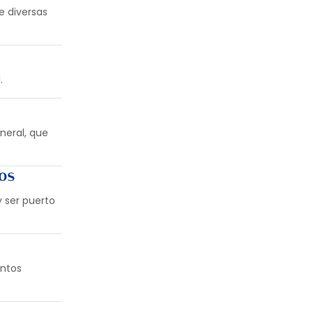
e diversas
.
neral, que
ros
y ser puerto
intos