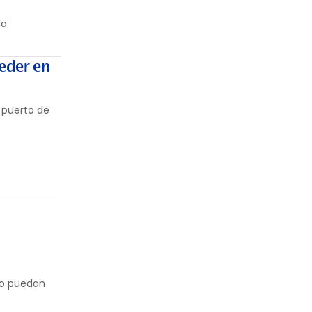
la
Feder en
 puerto de
mo puedan