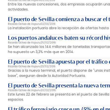
Ricardo Ochoa de Aspuru
03/03/2016
Entre las nuevas concesiones, dos empresas ocuparán una su
actividades.
El puerto de Sevilla comienza a buscar el 
Ricardo Ochoa de Aspuru
02/03/2016
La instalación portuaria abre la recepción de ofertas hasta 
Los puertos andaluces baten su récord his
Ricardo Ochoa de Aspuru
25/02/2016
Se han alcanzado los 144 millones de toneladas transportada
ha supuesto un 3,3% más que en 2014.
El puerto de Sevilla apuesta por el tráfic
Ricardo Ochoa de Aspuru
23/02/2016
Gracias a la nueva terminal, el puerto dispone de "unas in
base", aseguran desde la Autoridad Portuaria.
El puerto de Sevilla presenta la nueva ter
Ricardo Ochoa de Aspuru
20/02/2016
Este lunes 22 de febrero se presenta en el puerto de Sevilla
espacios.
El tráfico ferroviario crece un 45% en el p