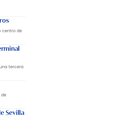
eros
o centro de
erminal
 una tercera
o de
e Sevilla