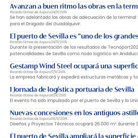
Avanzan a buen ritmo las obras en la termi
Ricardo Ochoa de Aspuru
24/11/2015
Se han adelantado las obras de adecuación de la terminal 
para el Dragado del Guadalquivir.
El puerto de Sevilla es "uno de los grande
Ricardo Ochoa de Aspuru
24/11/2015
Durante la presentación de los resultados de Tecnoport2025
potencialidades de Sevilla como nodo logístico en Andalucí
Gestamp Wind Steel ocupará una superfici
Ricardo Ochoa de Aspuru
17/11/2015
La empresa fabricará y expedirá estructuras metálicas y torr
I Jornada de logística portuaria de Sevilla
Ricardo Ochoa de Aspuru
15/11/2015
El evento ha sido impulsado por el puerto de Sevilla y la Un
Nuevas concesiones en los antiguos astill
Ricardo Ochoa de Aspuru
06/11/2015
Diseños y Proyectos Técnicos ocupará 26.000 m² durante 30
El puerto de Sevilla ampliará la superficie