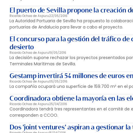
El puerto de Sevilla propone la creación d
Ricardo Ochoa de Aspuru
22/05/2016
La Autoridad Portuaria de Sevilla ha propuesto la colaboraci
portuarias de Andalucia para llevar a cabo el proyecto.
El concurso para la gestión del tráfico de
desierto
Ricardo Ochoa de Aspuru
19/05/2016
La decisión supone rechazar los proyectos presentados por 
Terminales Marítimas de Sevilla.
Gestamp invertirá 54 millones de euros en 
Ricardo Ochoa de Aspuru
05/05/2016
La compañía ocupará una superficie de 159.700 m² en el polí
Coordinadora obtiene la mayoría en las el
Ricardo Ochoa de Aspuru
25/04/2016
Coordinadora tendrá tres representantes en el comité de e
corresponden a CCOO.
Dos 'joint ventures' aspiran a gestionar l
Ricardo Ochoa de Aspuru
15/04/2016