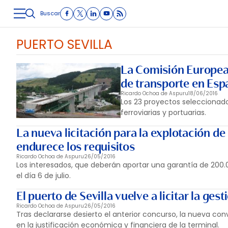
Buscar
LOGÍSTICA
INMOLOGÍSTICA
INTRALOGÍSTICA
CARRETE
PUERTO SEVILLA
La Comisión Europea 
de transporte en Esp
Ricardo Ochoa de Aspuru
18/06/2016
Los 23 proyectos seleccionado
ferroviarias y portuarias.
La nueva licitación para la explotación de
endurece los requisitos
Ricardo Ochoa de Aspuru
26/05/2016
Los interesados, que deberán aportar una garantía de 200.0
el día 6 de julio.
El puerto de Sevilla vuelve a licitar la ge
Ricardo Ochoa de Aspuru
26/05/2016
Tras declararse desierto el anterior concurso, la nueva con
en la justificación económica y financiera de la terminal.