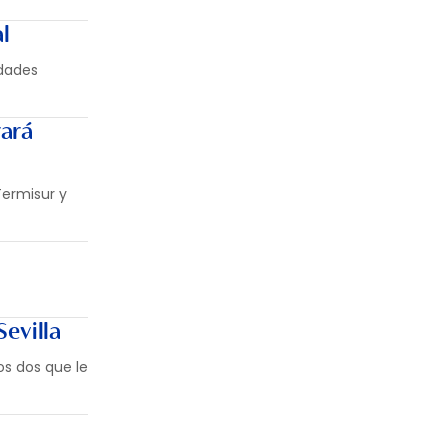
l
idades
rará
Termisur y
Sevilla
os dos que le