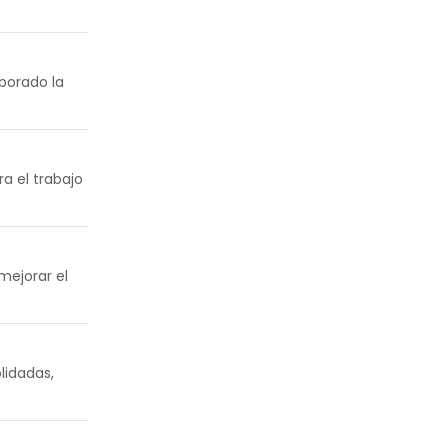
rporado la
a el trabajo
mejorar el
lidadas,