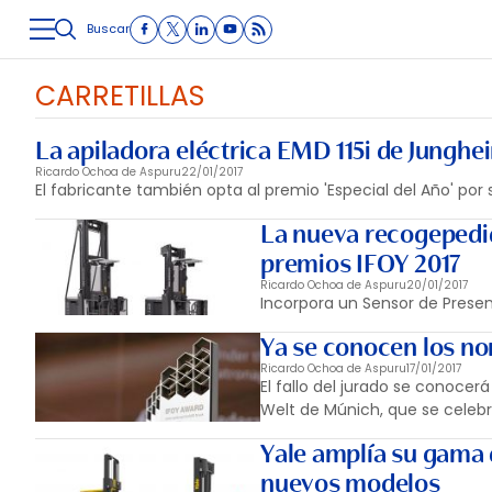
Buscar
LOGÍSTICA
INMOLOGÍSTICA
INTRALOGÍSTICA
CARRETE
CARRETILLAS
La apiladora eléctrica EMD 115i de Junghe
Ricardo Ochoa de Aspuru
22/01/2017
El fabricante también opta al premio 'Especial del Año' por 
La nueva recogepedid
premios IFOY 2017
Ricardo Ochoa de Aspuru
20/01/2017
Incorpora un Sensor de Presen
Ya se conocen los no
Ricardo Ochoa de Aspuru
17/01/2017
El fallo del jurado se conocer
Welt de Múnich, que se celebra
Yale amplía su gama
nuevos modelos