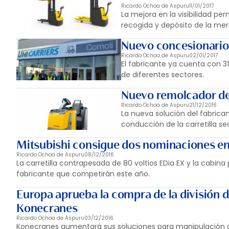
Ricardo Ochoa de Aspuru
11/01/2017
La mejora en la visibilidad pe
recogida y depósito de la me
Nuevo concesionario 
Ricardo Ochoa de Aspuru
02/01/2017
El fabricante ya cuenta con 3
de diferentes sectores.
Nuevo remolcador de
Ricardo Ochoa de Aspuru
21/12/2016
La nueva solución del fabrican
conducción de la carretilla se
Mitsubishi consigue dos nominaciones en
Ricardo Ochoa de Aspuru
08/12/2016
La carretilla contrapesada de 80 voltios EDia EX y la cabina
fabricante que competirán este año.
Europa aprueba la compra de la división d
Konecranes
Ricardo Ochoa de Aspuru
03/12/2016
Konecranes aumentará sus soluciones para manipulación d