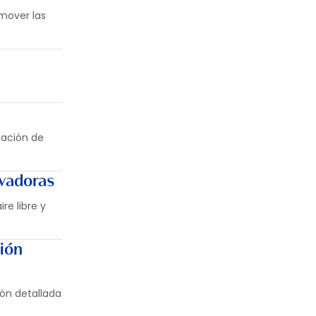
mover las
lación de
evadoras
re libre y
sión
ón detallada