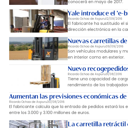
conocerá en mayo de 2017.
Yale introduce el 'e-
Ricardo Ochoa de Aspuru
12/09/2016
El fabricante ha sustituido el 
dirección electrónica en la car
Nuevas carretillas de
Ricardo Ochoa de Aspuru
09/09/2016
Son vehículos modulares y mu
en interior como en exterior.
Nuevo recogepedidos
Ricardo Ochoa de Aspuru
31/08/2016
Tiene una capacidad de carga
rendimiento de los trabajador
Aumentan las previsiones económicas de 
Ricardo Ochoa de Aspuru
30/08/2016
El fabricante calcula que la entrada de pedidos estará los e
entre los 3.000 y 3.100 millones de euros.
La carretilla retráct