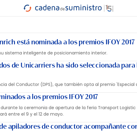
INDUSTRIA
RA
MARÍTIMO
INTERMODAL
PROTAGO
CARRETERA
inrich está nominada a los premios IFOY 2017
su sistema inteligente de posicionamiento interior.
os de Unicarriers ha sido seleccionada para 
cia del Conductor (DPS), que también opta al premio 'Especial d
minados a los premios IFOY 2017
á durante la ceremonia de apertura de la feria Transport Logisti
rá entre el 9 y el 12 de mayo.
 de apiladores de conductor acompañante co