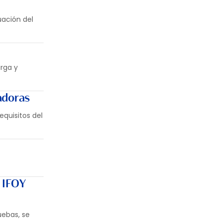
uación del
arga y
adoras
equisitos del
s IFOY
uebas, se