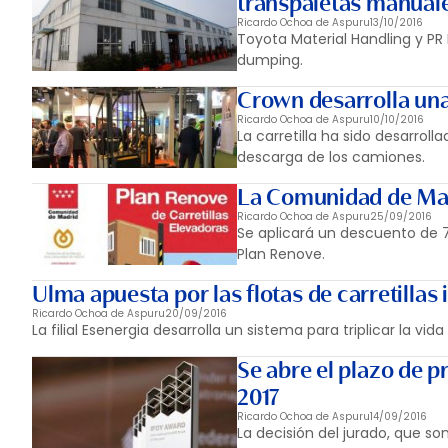
transpaletas manual
Ricardo Ochoa de Aspuru
13/10/2016
Toyota Material Handling y PR 
dumping.
Crown desarrolla una 
Ricardo Ochoa de Aspuru
10/10/2016
La carretilla ha sido desarro
descarga de los camiones.
La Comunidad de Madr
Ricardo Ochoa de Aspuru
25/09/2016
Se aplicará un descuento de 75
Plan Renove.
Ulma apuesta por las flotas de carretillas 
Ricardo Ochoa de Aspuru
20/09/2016
La filial Esenergia desarrolla un sistema para triplicar la vida
Se abre el plazo de 
2017
Ricardo Ochoa de Aspuru
14/09/2016
La decisión del jurado, que s