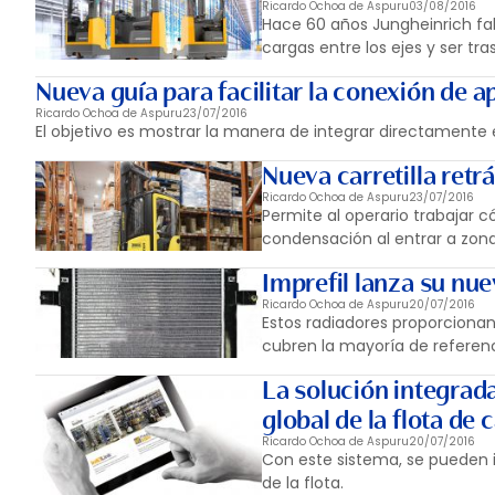
Ricardo Ochoa de Aspuru
03/08/2016
Hace 60 años Jungheinrich fa
cargas entre los ejes y ser t
Nueva guía para facilitar la conexión de ap
Ricardo Ochoa de Aspuru
23/07/2016
El objetivo es mostrar la manera de integrar directamente el
Nueva carretilla retr
Ricardo Ochoa de Aspuru
23/07/2016
Permite al operario trabajar
condensación al entrar a zon
Imprefil lanza su nue
Ricardo Ochoa de Aspuru
20/07/2016
Estos radiadores proporcionan 
cubren la mayoría de referen
La solución integrad
global de la flota de c
Ricardo Ochoa de Aspuru
20/07/2016
Con este sistema, se pueden 
de la flota.