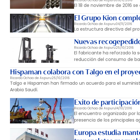
Ricardo Ochoa de Aspuru
09/11/2016
El 18 de noviembre de 2016 se 
El Grupo Kion comple
Ricardo Ochoa de Aspuru
04/11/2016
La estructura directiva del p
Nuevas recogepedido
Ricardo Ochoa de Aspuru
25/10/2016
El fabricante ha reforzado la
reducción del consumo de bat
Hispaman colabora con Talgo en el proye
Ricardo Ochoa de Aspuru
25/10/2016
Talgo e Hispaman han firmado un acuerdo para el suministr
Arabia Saudí.
Exito de participación
Ricardo Ochoa de Aspuru
14/10/2016
El encuentro organizado por l
presencia de los principales 
Europa estudia mante