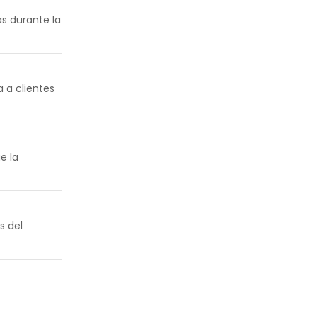
as durante la
 a clientes
e la
s del