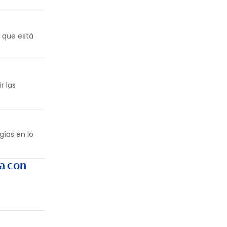
, que está
r las
ías en lo
a con