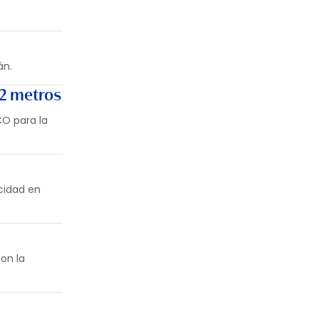
án.
12 metros
CO para la
cidad en
on la