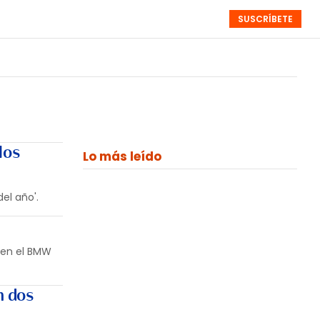
SUSCRÍBETE
RESÚMENES
NISTAS
MONOGRÁFICOS
EVENTOS
SEMANALES
los
Lo más leído
el año'.
c en el BMW
n dos