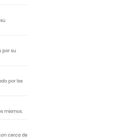
 su
s por su
do por las
los mismos.
con cerca de