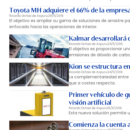
Toyota MH adquiere el 66% de la empresa 
Ricardo Ochoa de Aspuru
28/11/2016
El objetivo es ampliar su gama de soluciones de arrastre p
enfocado hacia las operaciones de interior.
Kalmar desarrollará c
Ricardo Ochoa de Aspuru
24/11/2016
El objetivo es proporcionar u
emisiones de dióxido de carb
Kion se estructura en
Ricardo Ochoa de Aspuru
24/11/2016
La complementariedad entre K
que a costes respecta.
Primer vehículo de 
visión artificial
Ricardo Ochoa de Aspuru
15/11/2016
Esta nueva solución permite u
Comienza la cuenta a