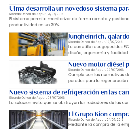
Ulma desarrolla un novedoso sistema para l
Ricardo Ochoa de Aspuru
13/07/2016
El sistema permite monitorizar de forma remota y gestiona
productividad en un 30%.
Jungheinrich, galardo
Ricardo Ochoa de Aspuru
12/07/2016
La carretilla recogepedidos EC
diseño, ergonomía y facilidad
Nuevo motor diésel pa
Ricardo Ochoa de Aspuru
09/07/2016
Cumple con las normativas de
paradas para la regeneración de
Nuevo sistema de refrigeración en las carr
Ricardo Ochoa de Aspuru
08/07/2016
La solución evita que se obstruyan los radiadores de las c
El Grupo Kion compra
Ricardo Ochoa de Aspuru
04/07/2016
Mediante la compra de la em