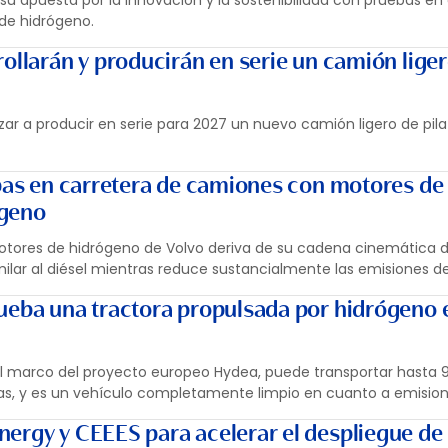
 su apuesta por la innovación y la sostenibilidad con pruebas en
de hidrógeno.
ollarán y producirán en serie un camión lige
r a producir en serie para 2027 un nuevo camión ligero de pila
ebas en carretera de camiones con motores de
ógeno
tores de hidrógeno de Volvo deriva de su cadena cinemática di
ilar al diésel mientras reduce sustancialmente las emisiones d
ueba una tractora propulsada por hidrógeno e
 el marco del proyecto europeo Hydea, puede transportar hasta 
s, y es un vehículo completamente limpio en cuanto a emision
ergy y CEEES para acelerar el despliegue de