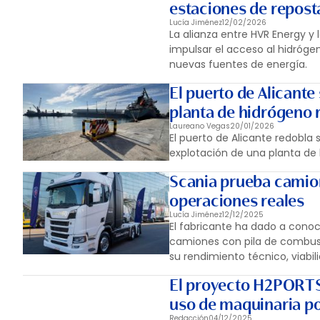
estaciones de repost
Lucía Jiménez
12/02/2026
La alianza entre HVR Energy y
impulsar el acceso al hidrógeno
nuevas fuentes de energía.
El puerto de Alicante
planta de hidrógeno 
Laureano Vegas
20/01/2026
El puerto de Alicante redobla
explotación de una planta de
Scania prueba camion
operaciones reales
Lucía Jiménez
12/12/2025
El fabricante ha dado a conoc
camiones con pila de combusti
su rendimiento técnico, viabil
El proyecto H2PORTS 
uso de maquinaria po
Redacción
04/12/2025