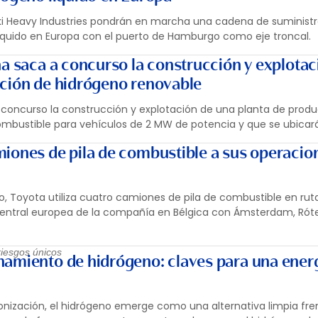
ki Heavy Industries pondrán en marcha una cadena de suministr
íquido en Europa con el puerto de Hamburgo como eje troncal.
na saca a concurso la construcción y explotac
ción de hidrógeno renovable
 concurso la construcción y explotación de una planta de prod
bustible para vehículos de 2 MW de potencia y que se ubicará 
iones de pila de combustible a sus operacio
 Toyota utiliza cuatro camiones de pila de combustible en rut
central europea de la compañía en Bélgica con Ámsterdam, Róter
iesgos únicos
amiento de hidrógeno: claves para una ener
bonización, el hidrógeno emerge como una alternativa limpia fren