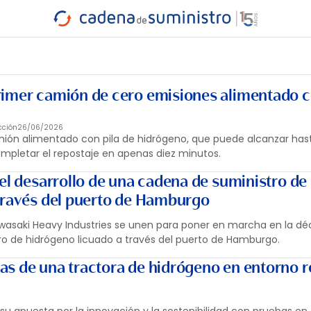
INDUSTRIA
RA
MARÍTIMO
INTERMODAL
PROTAGO
CARRETERA
imer camión de cero emisiones alimentado c
cción
26/06/2026
ión alimentado con pila de hidrógeno, que puede alcanzar has
mpletar el repostaje en apenas diez minutos.
el desarrollo de una cadena de suministro de
través del puerto de Hamburgo
awasaki Heavy Industries se unen para poner en marcha en la d
o de hidrógeno licuado a través del puerto de Hamburgo.
s de una tractora de hidrógeno en entorno re