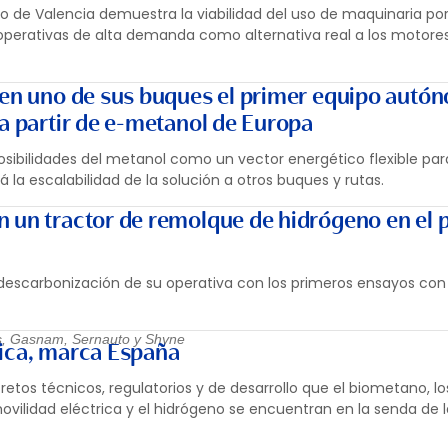
o de Valencia demuestra la viabilidad del uso de maquinaria por
operativas de alta demanda como alternativa real a los motore
 en uno de sus buques el primer equipo autó
 a partir de e-metanol de Europa
osibilidades del metanol como un vector energético flexible par
á la escalabilidad de la solución a otros buques y rutas.
 un tractor de remolque de hidrógeno en el 
a descarbonización de su operativa con los primeros ensayos con
s, Gasnam, Sernauto y Shyne
gica, marca España
 retos técnicos, regulatorios y de desarrollo que el biometano, lo
ovilidad eléctrica y el hidrógeno se encuentran en la senda de l