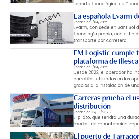
soporte tecnológico de Tecnal
La española Evarm de
Redacción
11/04/2025
Evarm, con sede en Sant Boi d
tecnología propia, con el fin 
transporte por carretera.
FM Logistic cumple t
plataforma de Illesca
Redacción
11/04/2025
Desde 2022, el operador ha in
carretillas utilizadas en las o
gracias a la instalación de un
Carreras prueba el us
distribución
Redacción
05/03/2025
El piloto, que tendrá una dur
medios de manutención impul
El puerto de Tarrago