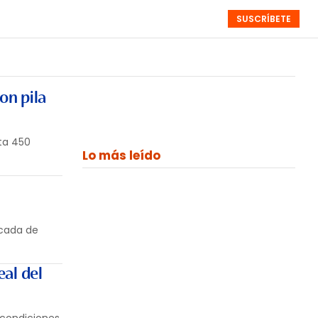
SUSCRÍBETE
RESÚMENES
NISTAS
MONOGRÁFICOS
EVENTOS
SEMANALES
on pila
ta 450
Lo más leído
écada de
al del