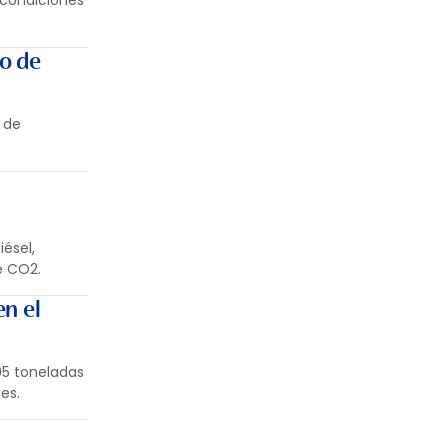
 condiciones
ro de
 de
ésel,
e CO2.
n el
95 toneladas
es.