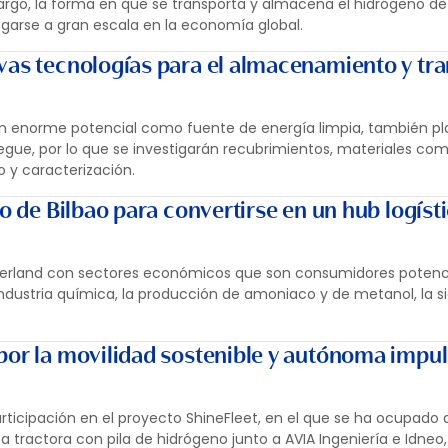
bargo, la forma en que se transporta y almacena el hidrógeno d
garse a gran escala en la economía global.
vas tecnologías para el almacenamiento y tr
n enorme potencial como fuente de energía limpia, también p
iegue, por lo que se investigarán recubrimientos, materiales co
y caracterización.
to de Bilbao para convertirse en un hub logísti
nterland con sectores económicos que son consumidores potenc
industria química, la producción de amoniaco y de metanol, la sid
por la movilidad sostenible y autónoma impu
articipación en el proyecto ShineFleet, en el que se ha ocupado 
tractora con pila de hidrógeno junto a AVIA Ingeniería e Idneo,