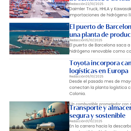
Redacción
22/10/2025
Daimler Truck, HHLA y Kawasa
importaciones de hidrógeno l
El puerto de Barcelo
una planta de produc
Redacción
15/10/2025
El puerto de Barcelona saca a
hidrógeno renovable como com
Toyota incorpora cam
logísticas en Europa
Redacción
06/10/2025
Desde el pasado mes de mayo,
conectan la planta logística 
Colonia.
Un combustible prometedor con r
Transporte y almacen
segura y sostenible
Redacción
01/10/2025
En la carrera hacia la descar