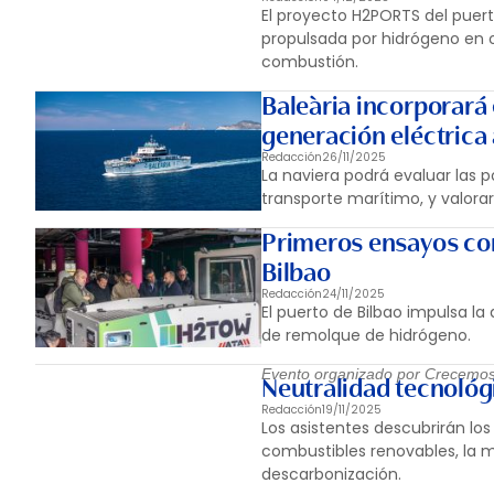
El proyecto H2PORTS del puert
propulsada por hidrógeno en 
combustión.
Baleària incorporará
generación eléctrica
Redacción
26/11/2025
La naviera podrá evaluar las p
transporte marítimo, y valorar
Primeros ensayos con
Bilbao
Redacción
24/11/2025
El puerto de Bilbao impulsa l
de remolque de hidrógeno.
Evento organizado por Crecemo
Neutralidad tecnoló
Redacción
19/11/2025
Los asistentes descubrirán los
combustibles renovables, la m
descarbonización.