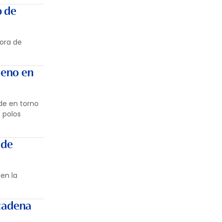
o de
dora de
geno en
 de en torno
 polos
 de
 en la
 cadena