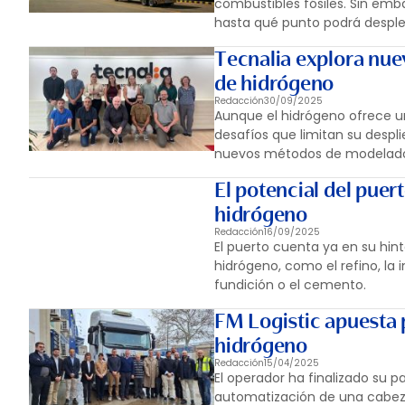
combustibles fósiles. Sin em
hasta qué punto podrá desple
Tecnalia explora nue
de hidrógeno
Redacción
30/09/2025
Aunque el hidrógeno ofrece u
desafíos que limitan su despl
nuevos métodos de modelado 
El potencial del puer
hidrógeno
Redacción
16/09/2025
El puerto cuenta ya en su hi
hidrógeno, como el refino, la 
fundición o el cemento.
FM Logistic apuesta 
hidrógeno
Redacción
15/04/2025
El operador ha finalizado su p
automatización de una cabeza 