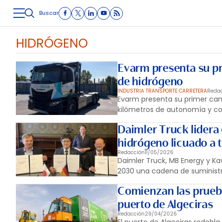
Buscar
LOGÍSTICA
INMOLOGÍSTICA
INTRALOGÍSTICA
CARRETE
HIDRÓGENO
Evarm presenta su pr
de hidrógeno
INDUSTRIA TRANSPORTE CARRETERA
Reda
Evarm presenta su primer cam
kilómetros de autonomía y co
Daimler Truck lidera 
hidrógeno licuado a 
Redacción
11/05/2026
Daimler Truck, MB Energy y K
2030 una cadena de suministr
Comienzan las prueba
puerto de Algeciras
Redacción
29/04/2026