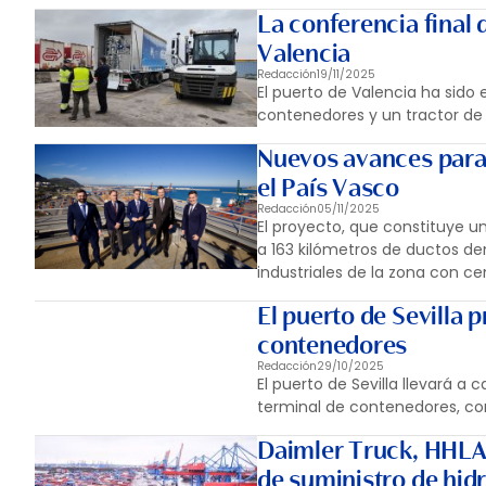
La conferencia final 
Valencia
Redacción
19/11/2025
El puerto de Valencia ha sido
contenedores y un tractor de
Nuevos avances para 
el País Vasco
Redacción
05/11/2025
El proyecto, que constituye u
a 163 kilómetros de ductos den
industriales de la zona con c
El puerto de Sevilla 
contenedores
Redacción
29/10/2025
El puerto de Sevilla llevará a
terminal de contenedores, co
Daimler Truck, HHLA 
de suministro de hid