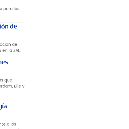
o para las
ión de
ucción de
en la ZAL.
nes
as que
dam, Lille y
gía
te a los