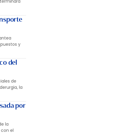
eterminará
ansporte
lantea
mpuestos y
co del
iales de
erurgia, la
lsada por
de la
 con el