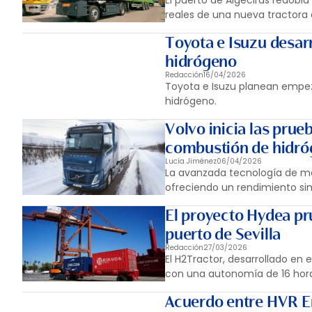
El puerto de Algeciras redobla
reales de una nueva tractora 
Toyota e Isuzu desarr
hidrógeno
Redacción
16/04/2026
Toyota e Isuzu planean empeza
hidrógeno.
Volvo inicia las pru
combustión de hidr
Lucía Jiménez
06/04/2026
La avanzada tecnología de mo
ofreciendo un rendimiento sim
El proyecto Hydea pr
puerto de Sevilla
Redacción
27/03/2026
El H2Tractor, desarrollado en
con una autonomía de 16 hora
Acuerdo entre HVR En