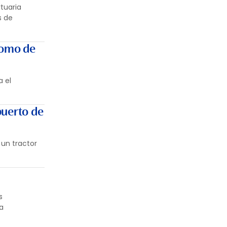
tuaria
s de
nomo de
a el
puerto de
 un tractor
s
a