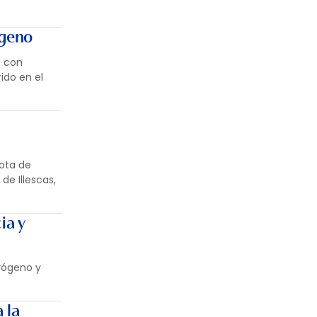
ógeno
e con
ido en el
lota de
de Illescas,
ia y
drógeno y
 la