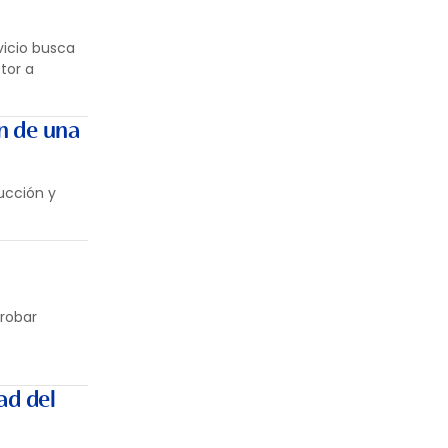
vicio busca
ctor a
ón de una
ucción y
probar
ad del